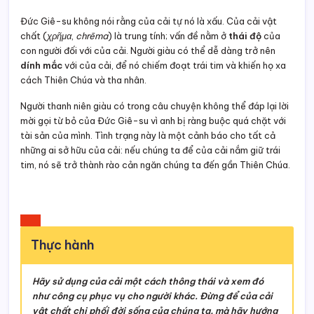
Đức Giê-su không nói rằng của cải tự nó là xấu. Của cải vật
chất (
χρῆμα
,
chrēma
) là trung tính; vấn đề nằm ở
thái độ
của
con người đối với của cải. Người giàu có thể dễ dàng trở nên
dính mắc
với của cải, để nó chiếm đoạt trái tim và khiến họ xa
cách Thiên Chúa và tha nhân.
Người thanh niên giàu có trong câu chuyện không thể đáp lại lời
mời gọi từ bỏ của Đức Giê-su vì anh bị ràng buộc quá chặt với
tài sản của mình. Tình trạng này là một cảnh báo cho tất cả
những ai sở hữu của cải: nếu chúng ta để của cải nắm giữ trái
tim, nó sẽ trở thành rào cản ngăn chúng ta đến gần Thiên Chúa.
Thực hành
Hãy sử dụng của cải một cách thông thái và xem đó
như công cụ phục vụ cho người khác. Đừng để của cải
vật chất chi phối đời sống của chúng ta, mà hãy hướng