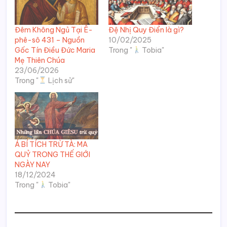
Đêm Không Ngủ Tại Ê-
Đệ Nhị Quy Điển là gì?
phê-sô 431 – Nguồn
10/02/2025
Gốc Tín Điều Đức Maria
Trong "
Tobia"
Mẹ Thiên Chúa
23/06/2026
Trong "
Lịch sử"
Á BÍ TÍCH TRỪ TÀ: MA
QUỶ TRONG THẾ GIỚI
NGÀY NAY
18/12/2024
Trong "
Tobia"