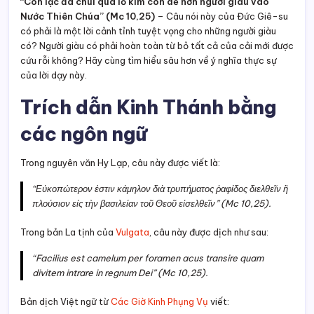
“Con lạc đà chui qua lỗ kim còn dễ hơn người giàu vào
Nước Thiên Chúa” (Mc 10,25)
– Câu nói này của Đức Giê-su
có phải là một lời cảnh tỉnh tuyệt vọng cho những người giàu
có? Người giàu có phải hoàn toàn từ bỏ tất cả của cải mới được
cứu rỗi không? Hãy cùng tìm hiểu sâu hơn về ý nghĩa thực sự
của lời dạy này.
Trích dẫn Kinh Thánh bằng
các ngôn ngữ
Trong nguyên văn Hy Lạp, câu này được viết là:
“Εὐκοπώτερον ἐστιν κάμηλον διὰ τρυπήματος ῥαφίδος διελθεῖν ἢ
πλούσιον εἰς τὴν βασιλείαν τοῦ Θεοῦ εἰσελθεῖν”
(Mc 10,25).
Trong bản La tịnh của
Vulgata
, câu này được dịch như sau:
“Facilius est camelum per foramen acus transire quam
divitem intrare in regnum Dei”
(Mc 10,25).
Bản dịch Việt ngữ từ
Các Giờ Kinh Phụng Vụ
viết: