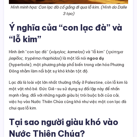
Hình minh họa: Con lạc đà cố gắng đi qua lỗ kim. (Hình do Dalle
3 tạo)
Ý nghĩa của “con lạc đà” và
“lỗ kim”
Hình ảnh “con lạc đà” (
κάμηλος
,
kamelos
) và “lỗ kim” (
τρύπημα
ῥαφίδος
,
trypēma rhaphidos
) là một lối nói
ngoa dụ
(hyperbole), một phương pháp phổ biến trong văn hóa Phương
Đông nhằm làm nổi bật sự khó khăn tột độ.
Lạc đà là loài vật lớn nhất thường thấy ở Palestine, còn lỗ kim là
một vật nhỏ bé. Đức Giê-su sử dụng sự đối lập này để nhấn
mạnh rằng, đối với những người giàu bị trói buộc bởi của cải,
việc họ vào Nước Thiên Chúa cũng khó như việc một con lạc đà
chui qua lỗ kim.
Tại sao người giàu khó vào
Nước Thiên Chúa?