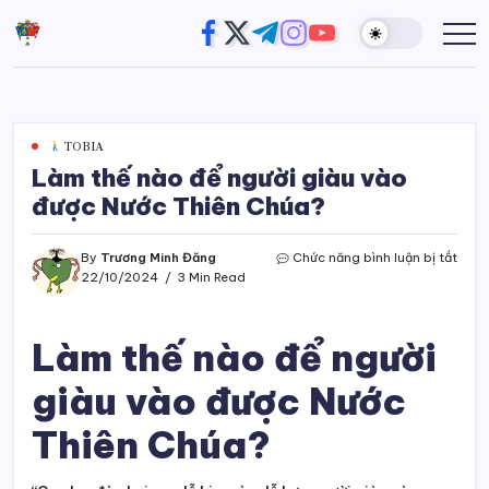
Skip
https://www.facebook.com/
https://twitter.com/
https://t.me/
https://www.instagram
https://youtube.com
Đường
Website
to
của
Chân
content
Trương
Trời
Minh
Đăng
TOBIA
Làm thế nào để người giàu vào
được Nước Thiên Chúa?
ở
By
Trương Minh Đăng
Chức năng bình luận bị tắt
Làm
22/10/2024
3 Min Read
thế
nào
để
Làm thế nào để người
ngườ
giàu
giàu vào được Nước
vào
được
Thiên Chúa?
Nước
Thiê
Chú