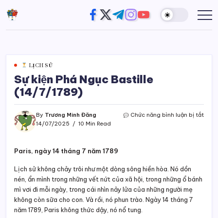
Skip
https://www.facebook.com/
https://twitter.com/
https://t.me/
https://www.instagram
https://youtube.com
Đường
Website
to
của
Chân
content
Trương
Trời
Minh
Đăng
LỊCH SỬ
Sự kiện Phá Ngục Bastille
(14/7/1789)
ở
By
Trương Minh Đăng
Chức năng bình luận bị tắt
Sự
14/07/2025
10 Min Read
kiện
Phá
Ngục
Paris, ngày 14 tháng 7 năm 1789
Basti
(14/
Lịch sử không chảy trôi như một dòng sông hiền hòa. Nó dồn
nén, ẩn mình trong những vết nứt của xã hội, trong những ổ bánh
mì vơi đi mỗi ngày, trong cái nhìn nảy lửa của những người mẹ
không còn sữa cho con. Và rồi, nó phun trào. Ngày 14 tháng 7
năm 1789, Paris không thức dậy, nó nổ tung.