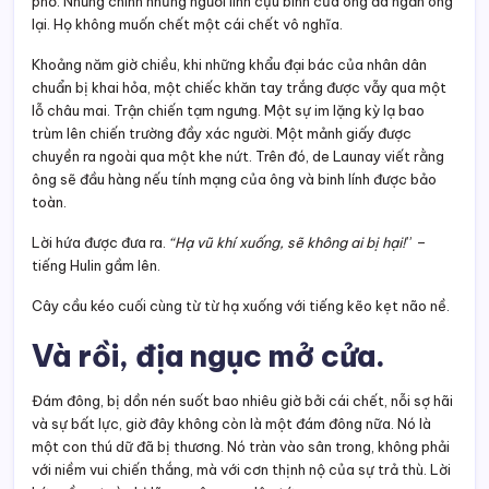
phố. Nhưng chính những người lính cựu binh của ông đã ngăn ông
lại. Họ không muốn chết một cái chết vô nghĩa.
Khoảng năm giờ chiều, khi những khẩu đại bác của nhân dân
chuẩn bị khai hỏa, một chiếc khăn tay trắng được vẫy qua một
lỗ châu mai. Trận chiến tạm ngưng. Một sự im lặng kỳ lạ bao
trùm lên chiến trường đầy xác người. Một mảnh giấy được
chuyền ra ngoài qua một khe nứt. Trên đó, de Launay viết rằng
ông sẽ đầu hàng nếu tính mạng của ông và binh lính được bảo
toàn.
Lời hứa được đưa ra.
“Hạ vũ khí xuống, sẽ không ai bị hại!
” –
tiếng Hulin gầm lên.
Cây cầu kéo cuối cùng từ từ hạ xuống với tiếng kẽo kẹt não nề.
Và rồi, địa ngục mở cửa.
Đám đông, bị dồn nén suốt bao nhiêu giờ bởi cái chết, nỗi sợ hãi
và sự bất lực, giờ đây không còn là một đám đông nữa. Nó là
một con thú dữ đã bị thương. Nó tràn vào sân trong, không phải
với niềm vui chiến thắng, mà với cơn thịnh nộ của sự trả thù. Lời