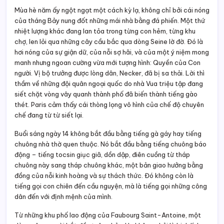
Mùa hè năm ấy ngột ngạt một cách kỳ lạ, không chỉ bởi cái nóng
của tháng Bảy nung đốt những mái nhà bằng đá phiến. Một thứ
nhiệt lượng khác đang lan tỏa trong từng con hẻm, từng khu
chợ, len lỏi qua những cây cầu bắc qua dòng Seine lờ đờ. Đó là
hơi nóng của sự giận dữ, của nỗi sợ hãi, và của một ý niệm mong
manh nhưng ngoan cường vừa mới tượng hình: Quyền của Con
người. Vị bộ trưởng được lòng dân, Necker, đã bị sa thải. Lời thì
thầm về những đội quân ngoại quốc do nhà Vua triệu tập đang
siết chặt vòng vây quanh thành phố đã biến thành tiếng gào
thét. Paris cảm thấy cái thòng lọng vô hình của chế độ chuyên
chế đang từ từ siết lại.
Buổi sáng ngày 14 không bắt đầu bằng tiếng gà gáy hay tiếng
chuông nhà thờ quen thuộc. Nó bắt đầu bằng tiếng chuông báo
động – tiếng tocsin giục giã, dồn dập, điên cuồng từ tháp
chuông này sang tháp chuông khác, một bản giao hưởng bằng
đồng của nỗi kinh hoàng và sự thách thức. Đó không còn là
tiếng gọi con chiên đến cầu nguyện, mà là tiếng gọi những công
dân đến với định mệnh của mình.
Từ những khu phố lao động của Faubourg Saint-Antoine, một