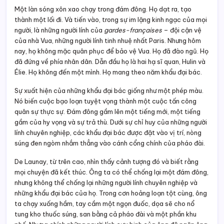
Một làn sóng xôn xao chạy trong đám đông. Họ dạt ra, tạo
thành một lối đi. Và tiến vào, trong sự im lặng kinh ngạc của mọi
người, là những người lính của
gardes-françaises
– đội cận vệ
của nhà Vua, những người lính tinh nhuệ nhất Paris. Nhưng hôm
nay, họ không mặc quân phục để bảo vệ Vua. Họ đã đào ngũ. Họ
đã đứng về phía nhân dân. Dẫn đầu họ là hai hạ sĩ quan, Hulin và
Élie. Họ không đến một mình. Họ mang theo năm khẩu đại bác.
Sự xuất hiện của những khẩu đại bác giống như một phép màu.
Nó biến cuộc bạo loạn tuyệt vọng thành một cuộc tấn công
quân sự thực sự. Đám đông gầm lên một tiếng mới, một tiếng
gầm của hy vọng và sự trả thù. Dưới sự chỉ huy của những người
lính chuyên nghiệp, các khẩu đại bác được đặt vào vị trí, nòng
súng đen ngòm nhắm thẳng vào cánh cổng chính của pháo đài.
De Launay, từ trên cao, nhìn thấy cảnh tượng đó và biết rằng
mọi chuyện đã kết thúc. Ông ta có thể chống lại một đám đông,
nhưng không thể chống lại những người lính chuyên nghiệp và
những khẩu đại bác của họ. Trong cơn hoảng loạn tột cùng, ông
ta chạy xuống hầm, tay cầm một ngọn đuốc, dọa sẽ cho nổ
tung kho thuốc súng, san bằng cả pháo đài và một phần khu