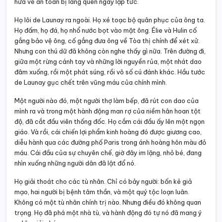
hứa về an toàn bị lãng quên ngay lập tức.
Họ lôi de Launay ra ngoài. Họ xé toạc bộ quân phục của ông ta.
Họ đấm, họ đá, họ nhổ nước bọt vào mặt ông. Élie và Hulin cố
gắng bảo vệ ông, cố gắng đưa ông về Tòa thị chính để xét xử.
Nhưng con thú dữ đã không còn nghe thấy gì nữa. Trên đường đi,
giữa một rừng cánh tay và những lời nguyền rủa, một nhát dao
đâm xuống, rồi một phát súng, rồi vô số cú đánh khác. Hầu tước
de Launay gục chết trên vũng máu của chính mình.
Một người nào đó, một người thợ làm bếp, đã rút con dao của
mình ra và trong một hành động man rợ của niềm hân hoan tột
độ, đã cắt đầu viên thống đốc. Họ cắm cái đầu ấy lên một ngọn
giáo. Và rồi, cái chiến lợi phẩm kinh hoàng đó được giương cao,
diễu hành qua các đường phố Paris trong ánh hoàng hôn màu đỏ
máu. Cái đầu của sự chuyên chế, giờ đây im lặng, nhỏ bé, đang
nhìn xuống những người dân đã lật đổ nó.
Họ giải thoát cho các tù nhân. Chỉ có bảy người: bốn kẻ giả
mạo, hai người bị bệnh tâm thần, và một quý tộc loạn luân.
Không có một tù nhân chính trị nào. Nhưng điều đó không quan
trọng. Họ đã phá một nhà tù, và hành động đó tự nó đã mang ý