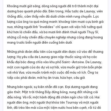
Khoảng mười giờ sáng, dòng sông người đã trở thành một đại
dương bao quanh pháo đài. Bên trong, Hầu tước de Launay, viên
thống đốc, cảm thấy nền đá dưới chân mình rung chuyển. Lực
lượng của ông ta quá mỏng manh: khoảng tám mươi cựu binh già
nua, những người lính “Invalides” chỉ quen với việc hồi tưởng quá
khứ hơn là chiến đấu, và ba mươi lính đánh thuê người Thụy Sĩ,
những cỗ máy chiến đấu chuyên nghiệp nhưng cũng đang hoang
mang trước biển người điên cuồng bên dưới.
Những phái đoàn đầu tiên của người dân được cử vào để thương
lượng. Họ yêu cầu de Launay giao nộp thuốc súng và hạ các
khẩu đại bác đang chĩa vào khu phố Saint-Antoine. De Launay,
một con người của do dự và sợ hãi, vừa muốn giữ tròn bổn phận
với nhà Vua, vừa muốn tránh một cuộc đổ máu vô ích. Ông ta
tiếp các phái đoàn, mời họ ăn trưa, hứa hẹn, câu giờ.
Nhưng bên ngoài, sự kiên nhẫn đã cạn. Đại dương người đang
gào thét. Mặt trời tháng Bảy đứng bóng, nung đốt những cái
đầu nóng. Và rồi, một hành động đã châm ngòi cho tất cả. Hai
người đàn ông, một người thợ khóa tên Tournay và một người
lính, đã trèo lên mái của một tiệm nước hoa bên cạnh, rồi từ đó