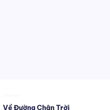
Thế giới đó đây
Kỹ thuật
Công nghệ
Góc nhìn
Tobia
Kiến thức muôn màu
Suy tư
Overview
Về Đường Chân Trời