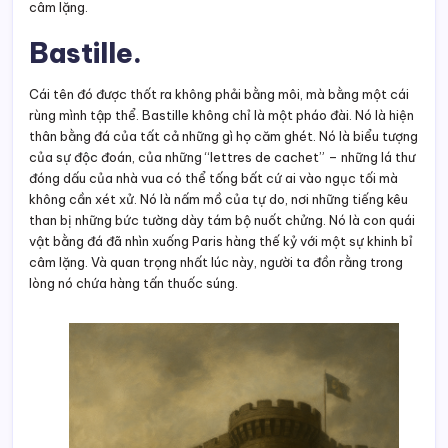
câm lặng.
Bastille.
Cái tên đó được thốt ra không phải bằng môi, mà bằng một cái
rùng mình tập thể. Bastille không chỉ là một pháo đài. Nó là hiện
thân bằng đá của tất cả những gì họ căm ghét. Nó là biểu tượng
của sự độc đoán, của những “lettres de cachet” – những lá thư
đóng dấu của nhà vua có thể tống bất cứ ai vào ngục tối mà
không cần xét xử. Nó là nấm mồ của tự do, nơi những tiếng kêu
than bị những bức tường dày tám bộ nuốt chửng. Nó là con quái
vật bằng đá đã nhìn xuống Paris hàng thế kỷ với một sự khinh bỉ
câm lặng. Và quan trọng nhất lúc này, người ta đồn rằng trong
lòng nó chứa hàng tấn thuốc súng.