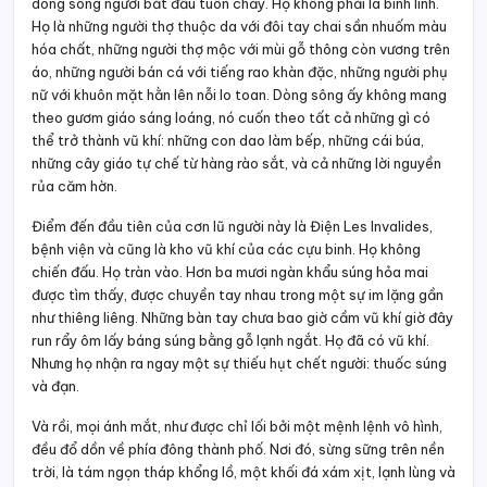
dòng sông người bắt đầu tuôn chảy. Họ không phải là binh lính.
Họ là những người thợ thuộc da với đôi tay chai sần nhuốm màu
hóa chất, những người thợ mộc với mùi gỗ thông còn vương trên
áo, những người bán cá với tiếng rao khàn đặc, những người phụ
nữ với khuôn mặt hằn lên nỗi lo toan. Dòng sông ấy không mang
theo gươm giáo sáng loáng, nó cuốn theo tất cả những gì có
thể trở thành vũ khí: những con dao làm bếp, những cái búa,
những cây giáo tự chế từ hàng rào sắt, và cả những lời nguyền
rủa căm hờn.
Điểm đến đầu tiên của cơn lũ người này là Điện Les Invalides,
bệnh viện và cũng là kho vũ khí của các cựu binh. Họ không
chiến đấu. Họ tràn vào. Hơn ba mươi ngàn khẩu súng hỏa mai
được tìm thấy, được chuyền tay nhau trong một sự im lặng gần
như thiêng liêng. Những bàn tay chưa bao giờ cầm vũ khí giờ đây
run rẩy ôm lấy báng súng bằng gỗ lạnh ngắt. Họ đã có vũ khí.
Nhưng họ nhận ra ngay một sự thiếu hụt chết người: thuốc súng
và đạn.
Và rồi, mọi ánh mắt, như được chỉ lối bởi một mệnh lệnh vô hình,
đều đổ dồn về phía đông thành phố. Nơi đó, sừng sững trên nền
trời, là tám ngọn tháp khổng lồ, một khối đá xám xịt, lạnh lùng và