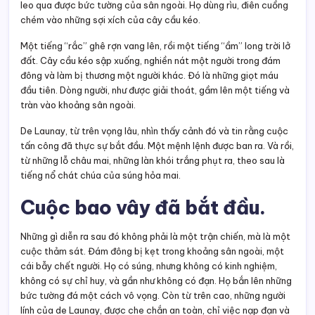
leo qua được bức tường của sân ngoài. Họ dùng rìu, điên cuồng
chém vào những sợi xích của cây cầu kéo.
Một tiếng “rắc” ghê rợn vang lên, rồi một tiếng “ầm” long trời lở
đất. Cây cầu kéo sập xuống, nghiền nát một người trong đám
đông và làm bị thương một người khác. Đó là những giọt máu
đầu tiên. Dòng người, như được giải thoát, gầm lên một tiếng và
tràn vào khoảng sân ngoài.
De Launay, từ trên vọng lâu, nhìn thấy cảnh đó và tin rằng cuộc
tấn công đã thực sự bắt đầu. Một mệnh lệnh được ban ra. Và rồi,
từ những lỗ châu mai, những làn khói trắng phụt ra, theo sau là
tiếng nổ chát chúa của súng hỏa mai.
Cuộc bao vây đã bắt đầu.
Những gì diễn ra sau đó không phải là một trận chiến, mà là một
cuộc thảm sát. Đám đông bị kẹt trong khoảng sân ngoài, một
cái bẫy chết người. Họ có súng, nhưng không có kinh nghiệm,
không có sự chỉ huy, và gần như không có đạn. Họ bắn lên những
bức tường đá một cách vô vọng. Còn từ trên cao, những người
lính của de Launay, được che chắn an toàn, chỉ việc nạp đạn và