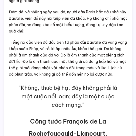
nghĩa giải phóng.
Đêm đó, và những ngày sau đó, người dân Paris bắt đầu phá hủy
Bastille, viên đá này nối tiếp viên đá khác. Họ không chỉ phá một
pháo đài, họ đang xóa sổ một biểu tượng, đang tự tay đập tan
quá khứ.
Tiếng rơi của viên đá đầu tiên từ pháo đài Bastille đã vang vọng
khắp nước Pháp, và rồi khắp châu Âu, khắp thế giới. Đó không
phải là âm thanh của đá vỡ. Đó là âm thanh của một xiềng xích
đứt lìa. Đó là âm thanh của một thế giới cũ đang hấp hối và một
thế giới mới đang chật vật chào đời trong máu và lửa. Lịch sử
đã phun trào, và không gì có thể dồn nén nó lại được nữa.
“Không, thưa bệ hạ, đây không phải là
một cuộc nổi loạn; đây là một cuộc
cách mạng.”
Công tước François de La
Rochefoucauld-Liancourt
.