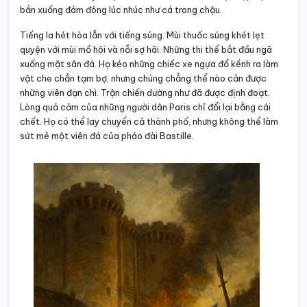
bắn xuống đám đông lúc nhúc như cá trong chậu.
Tiếng la hét hòa lẫn với tiếng súng. Mùi thuốc súng khét lẹt
quyện với mùi mồ hôi và nỗi sợ hãi. Những thi thể bắt đầu ngã
xuống mặt sân đá. Họ kéo những chiếc xe ngựa đổ kềnh ra làm
vật che chắn tạm bợ, nhưng chúng chẳng thể nào cản được
những viên đạn chì. Trận chiến dường như đã được định đoạt.
Lòng quả cảm của những người dân Paris chỉ đổi lại bằng cái
chết. Họ có thể lay chuyển cả thành phố, nhưng không thể làm
sứt mẻ một viên đá của pháo đài Bastille.