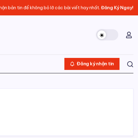
ận bản tin để không bỏ lỡ các bài viết hay nhất.
Đăng Ký Ngay!
Đăng ký nhận tin