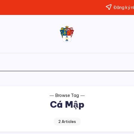
Đăng ký nh
Đường
Website
của
Chân
Trương
Minh
Trời
Đăng
Browse Tag
Cá Mập
2 Articles