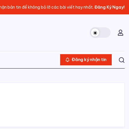
ận bản tin để không bỏ lỡ các bài viết hay nhất.
Đăng Ký Ngay!
Đăng ký nhận tin