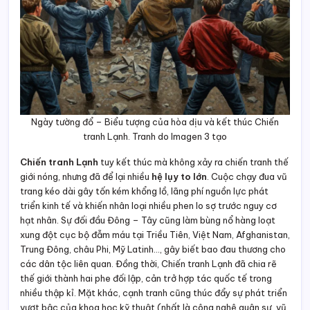
Ngày tường đổ – Biểu tượng của hòa dịu và kết thúc Chiến
tranh Lạnh. Tranh do Imagen 3 tạo
Chiến tranh Lạnh
tuy kết thúc mà không xảy ra chiến tranh thế
giới nóng, nhưng đã để lại nhiều
hệ lụy to lớn
. Cuộc chạy đua vũ
trang kéo dài gây tốn kém khổng lồ, lãng phí nguồn lực phát
triển kinh tế và khiến nhân loại nhiều phen lo sợ trước nguy cơ
hạt nhân. Sự đối đầu Đông – Tây cũng làm bùng nổ hàng loạt
xung đột cục bộ đẫm máu tại Triều Tiên, Việt Nam, Afghanistan,
Trung Đông, châu Phi, Mỹ Latinh…, gây biết bao đau thương cho
các dân tộc liên quan. Đồng thời, Chiến tranh Lạnh đã chia rẽ
thế giới thành hai phe đối lập, cản trở hợp tác quốc tế trong
nhiều thập kỉ. Mặt khác, cạnh tranh cũng thúc đẩy sự phát triển
vượt bậc của khoa học kỹ thuật (nhất là công nghệ quân sự, vũ