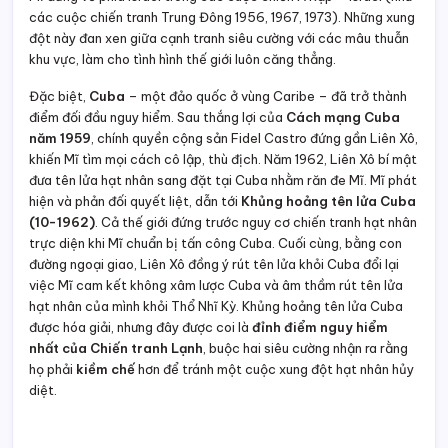
các cuộc chiến tranh Trung Đông 1956, 1967, 1973). Những xung
đột này đan xen giữa cạnh tranh siêu cường với các mâu thuẫn
khu vực, làm cho tình hình thế giới luôn căng thẳng.
Đặc biệt,
Cuba
– một đảo quốc ở vùng Caribe – đã trở thành
điểm đối đầu nguy hiểm. Sau thắng lợi của
Cách mạng Cuba
năm 1959
, chính quyền cộng sản Fidel Castro đứng gần Liên Xô,
khiến Mĩ tìm mọi cách cô lập, thù địch. Năm 1962, Liên Xô bí mật
đưa tên lửa hạt nhân sang đặt tại Cuba nhằm răn đe Mĩ. Mĩ phát
hiện và phản đối quyết liệt, dẫn tới
Khủng hoảng tên lửa Cuba
(10-1962)
. Cả thế giới đứng trước nguy cơ chiến tranh hạt nhân
trực diện khi Mĩ chuẩn bị tấn công Cuba. Cuối cùng, bằng con
đường ngoại giao, Liên Xô đồng ý rút tên lửa khỏi Cuba đổi lại
việc Mĩ cam kết không xâm lược Cuba và âm thầm rút tên lửa
hạt nhân của mình khỏi Thổ Nhĩ Kỳ. Khủng hoảng tên lửa Cuba
được hóa giải, nhưng đây được coi là
đỉnh điểm nguy hiểm
nhất của Chiến tranh Lạnh
, buộc hai siêu cường nhận ra rằng
họ phải
kiềm chế
hơn để tránh một cuộc xung đột hạt nhân hủy
diệt.