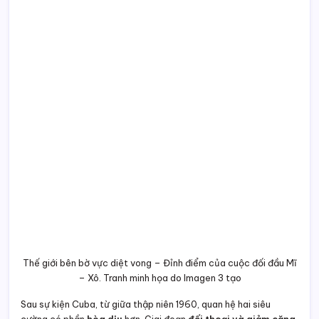
Thế giới bên bờ vực diệt vong – Đỉnh điểm của cuộc đối đầu Mĩ
– Xô. Tranh minh họa do Imagen 3 tạo
Sau sự kiện Cuba, từ giữa thập niên 1960, quan hệ hai siêu
cường có phần
hòa dịu
hơn. Giai đoạn
đối thoại và giảm căng