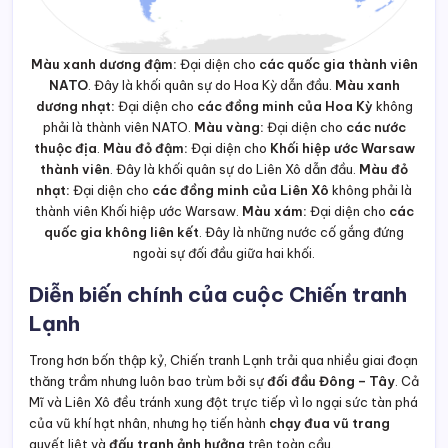
Màu xanh dương đậm:
Đại diện cho
các quốc gia thành viên
NATO
. Đây là khối quân sự do Hoa Kỳ dẫn đầu.
Màu xanh
dương nhạt:
Đại diện cho
các đồng minh của Hoa Kỳ
không
phải là thành viên NATO.
Màu vàng:
Đại diện cho
các nước
thuộc địa
.
Màu đỏ đậm:
Đại diện cho
Khối hiệp ước Warsaw
thành viên
. Đây là khối quân sự do Liên Xô dẫn đầu.
Màu đỏ
nhạt:
Đại diện cho
các đồng minh của Liên Xô
không phải là
thành viên Khối hiệp ước Warsaw.
Màu xám:
Đại diện cho
các
quốc gia không liên kết
. Đây là những nước cố gắng đứng
ngoài sự đối đầu giữa hai khối.
Diễn biến chính của cuộc Chiến tranh
Lạnh
Trong hơn bốn thập kỷ, Chiến tranh Lạnh trải qua nhiều giai đoạn
thăng trầm nhưng luôn bao trùm bởi sự
đối đầu Đông – Tây
. Cả
Mĩ và Liên Xô đều tránh xung đột trực tiếp vì lo ngại sức tàn phá
của vũ khí hạt nhân, nhưng họ tiến hành
chạy đua vũ trang
quyết liệt và
đấu tranh ảnh hưởng
trên toàn cầu.