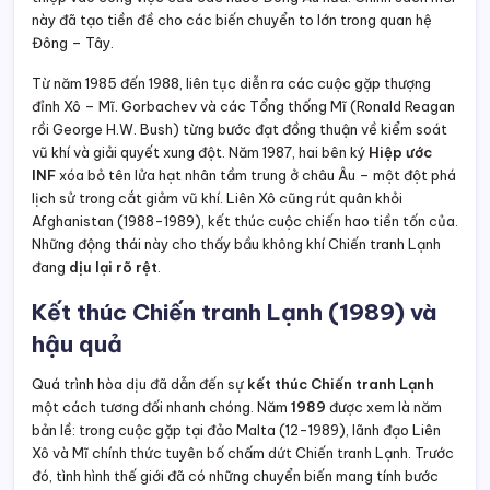
này đã tạo tiền đề cho các biến chuyển to lớn trong quan hệ
Đông – Tây.
Từ năm 1985 đến 1988, liên tục diễn ra các cuộc gặp thượng
đỉnh Xô – Mĩ. Gorbachev và các Tổng thống Mĩ (Ronald Reagan
rồi George H.W. Bush) từng bước đạt đồng thuận về kiểm soát
vũ khí và giải quyết xung đột. Năm 1987, hai bên ký
Hiệp ước
INF
xóa bỏ tên lửa hạt nhân tầm trung ở châu Âu – một đột phá
lịch sử trong cắt giảm vũ khí. Liên Xô cũng rút quân khỏi
Afghanistan (1988-1989), kết thúc cuộc chiến hao tiền tốn của.
Những động thái này cho thấy bầu không khí Chiến tranh Lạnh
đang
dịu lại rõ rệt
.
Kết thúc Chiến tranh Lạnh (1989) và
hậu quả
Quá trình hòa dịu đã dẫn đến sự
kết thúc Chiến tranh Lạnh
một cách tương đối nhanh chóng. Năm
1989
được xem là năm
bản lề: trong cuộc gặp tại đảo Malta (12-1989), lãnh đạo Liên
Xô và Mĩ chính thức tuyên bố chấm dứt Chiến tranh Lạnh. Trước
đó, tình hình thế giới đã có những chuyển biến mang tính bước