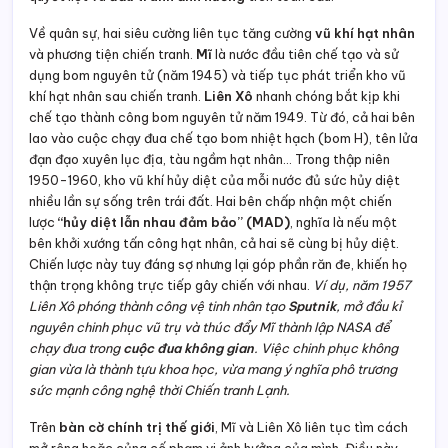
Về quân sự, hai siêu cường liên tục tăng cường
vũ khí hạt nhân
và phương tiện chiến tranh.
Mĩ
là nước đầu tiên chế tạo và sử
dụng bom nguyên tử (năm 1945) và tiếp tục phát triển kho vũ
khí hạt nhân sau chiến tranh.
Liên Xô
nhanh chóng bắt kịp khi
chế tạo thành công bom nguyên tử năm 1949. Từ đó, cả hai bên
lao vào cuộc chạy đua chế tạo bom nhiệt hạch (bom H), tên lửa
đạn đạo xuyên lục địa, tàu ngầm hạt nhân… Trong thập niên
1950-1960, kho vũ khí hủy diệt của mỗi nước đủ sức hủy diệt
nhiều lần sự sống trên trái đất. Hai bên chấp nhận một chiến
lược
“hủy diệt lẫn nhau đảm bảo” (MAD)
, nghĩa là nếu một
bên khởi xướng tấn công hạt nhân, cả hai sẽ cùng bị hủy diệt.
Chiến lược này tuy đáng sợ nhưng lại góp phần răn đe, khiến họ
thận trọng không trực tiếp gây chiến với nhau.
Ví dụ, năm 1957
Liên Xô phóng thành công vệ tinh nhân tạo
Sputnik
, mở đầu kỉ
nguyên chinh phục vũ trụ và thúc đẩy Mĩ thành lập NASA để
chạy đua trong
cuộc đua không gian
. Việc chinh phục không
gian vừa là thành tựu khoa học, vừa mang ý nghĩa phô trương
sức mạnh công nghệ thời Chiến tranh Lạnh.
Trên
bàn cờ chính trị thế giới
, Mĩ và Liên Xô liên tục tìm cách
mở rộng hoặc củng cố phạm vi ảnh hưởng của mình. Điều này