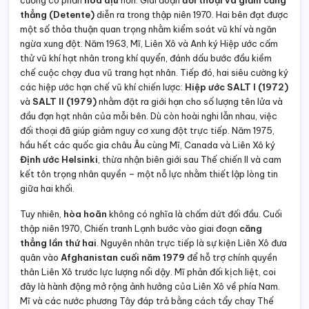
thẳng (Detente)
diễn ra trong thập niên 1970. Hai bên đạt được
một số thỏa thuận quan trọng nhằm kiểm soát vũ khí và ngăn
ngừa xung đột. Năm 1963, Mĩ, Liên Xô và Anh ký Hiệp ước cấm
thử vũ khí hạt nhân trong khí quyển, đánh dấu bước đầu kiềm
chế cuộc chạy đua vũ trang hạt nhân. Tiếp đó, hai siêu cường ký
các hiệp ước hạn chế vũ khí chiến lược:
Hiệp ước SALT I (1972)
và
SALT II (1979)
nhằm đặt ra giới hạn cho số lượng tên lửa và
đầu đạn hạt nhân của mỗi bên. Dù còn hoài nghi lẫn nhau, việc
đối thoại đã giúp giảm nguy cơ xung đột trực tiếp. Năm 1975,
hầu hết các quốc gia châu Âu cùng Mĩ, Canada và Liên Xô ký
Định ước Helsinki
, thừa nhận biên giới sau Thế chiến II và cam
kết tôn trọng nhân quyền – một nỗ lực nhằm thiết lập lòng tin
giữa hai khối.
Tuy nhiên,
hòa hoãn
không có nghĩa là chấm dứt đối đầu. Cuối
thập niên 1970, Chiến tranh Lạnh bước vào giai đoạn
căng
thẳng lần thứ hai
. Nguyên nhân trực tiếp là sự kiện Liên Xô đưa
quân vào
Afghanistan cuối năm 1979
để hỗ trợ chính quyền
thân Liên Xô trước lực lượng nổi dậy. Mĩ phản đối kịch liệt, coi
đây là hành động mở rộng ảnh hưởng của Liên Xô về phía Nam.
Mĩ và các nước phương Tây đáp trả bằng cách tẩy chay Thế