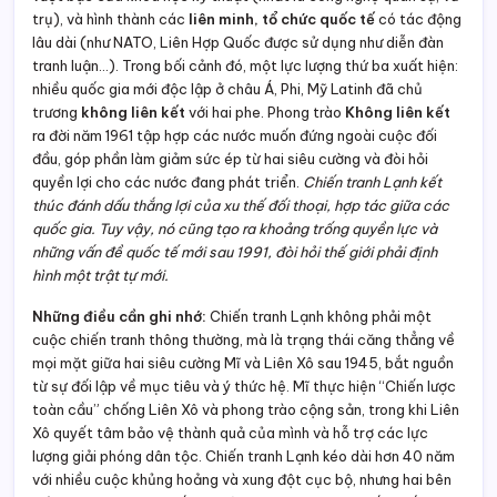
trụ), và hình thành các
liên minh, tổ chức quốc tế
có tác động
lâu dài (như NATO, Liên Hợp Quốc được sử dụng như diễn đàn
tranh luận…). Trong bối cảnh đó, một lực lượng thứ ba xuất hiện:
nhiều quốc gia mới độc lập ở châu Á, Phi, Mỹ Latinh đã chủ
trương
không liên kết
với hai phe. Phong trào
Không liên kết
ra đời năm 1961 tập hợp các nước muốn đứng ngoài cuộc đối
đầu, góp phần làm giảm sức ép từ hai siêu cường và đòi hỏi
quyền lợi cho các nước đang phát triển.
Chiến tranh Lạnh kết
thúc đánh dấu thắng lợi của xu thế đối thoại, hợp tác giữa các
quốc gia. Tuy vậy, nó cũng tạo ra khoảng trống quyền lực và
những vấn đề quốc tế mới sau 1991, đòi hỏi thế giới phải định
hình một trật tự mới.
Những điều cần ghi nhớ:
Chiến tranh Lạnh không phải một
cuộc chiến tranh thông thường, mà là trạng thái căng thẳng về
mọi mặt giữa hai siêu cường Mĩ và Liên Xô sau 1945, bắt nguồn
từ sự đối lập về mục tiêu và ý thức hệ. Mĩ thực hiện “Chiến lược
toàn cầu” chống Liên Xô và phong trào cộng sản, trong khi Liên
Xô quyết tâm bảo vệ thành quả của mình và hỗ trợ các lực
lượng giải phóng dân tộc. Chiến tranh Lạnh kéo dài hơn 40 năm
với nhiều cuộc khủng hoảng và xung đột cục bộ, nhưng hai bên