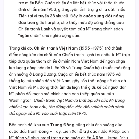
trợ miền Bắc. Cuộc chiến ác liệt kết thúc với thỏa thuận
đình chiến năm 1953, giữ nguyên tình trạng chia cắt Triều
Tiên tại vĩ tuyến 38 như cũ. Đây là
cuộc xung đột nóng
đầu tiên
giữa hai phe, cho thấy mức độ căng thẳng của
Chiến tranh Lạnh và quyết tâm của Mĩ trong chính sách
“ngăn chặn” chủ nghĩa cộng sản.
Trong khi đó,
Chiến tranh Việt Nam
(1955–1975) trở thành
điểm nóng kéo dài nhất của Chiến tranh Lạnh tại châu Á. Mĩ trực
tiếp đưa quân tham chiến ở miền Nam Việt Nam để ngăn chặn
lực lượng cộng sản do Liên Xô và Trung Quốc hậu thuẫn mở rộng
ảnh hưởng ở Đông Dương. Cuộc chiến kết thúc năm 1975 với
thắng lợi của nhân dân Việt Nam, gây tổn thất nặng nề cho cả
Việt Nam và Mĩ, đồng thời làm dư luận thế giới, kể cả người dân
Mĩ, phản đối mạnh mẽ chính sách can thiệp quân sự của
Washington.
Chiến tranh Việt Nam là thất bại lớn của Mĩ trong
chiến lược toàn cầu, tác động đến việc điều chỉnh chính sách
đối ngoại của Mĩ vào cuối thập niên 1970.
Bên cạnh đó, khu vực
Trung Đông
cũng chịu ảnh hưởng của
cuộc đấu tranh Đông – Tây. Liên Xô hỗ trợ các nước Ả Rập, còn
Mĩ đứng về phía Israel trong các cuộc chiến Ả Rập – Israel (như