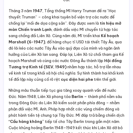
Tháng 3 năm
1947
, Tổng thống Mĩ Harry Truman đề ra “Học
thuyết Truman” – công khai tuyên bố viện trợ các nước để
chống lại “mối đe dọa cộng sản”. Đây được xem là
tín hiệu mở
màn Chiến tranh Lạnh
, đánh dấu việc Mĩ chuyển từ hợp tác
sang chống đối Liên Xô. Cùng năm đó, Mĩ triển khai
Kế hoạch
Marshall (6-1947)
, đổ hàng chục tỉ USD tái thiết Tây Âu, qua
đó lôi kéo các nước Tây Âu vào quỹ đạo của mình và ngăn ảnh
hưởng của Liên Xô lan sang. Đáp lại, Liên Xô từ chối tham gia Kế
hoạch Marshall và cùng các nước Đông Âu thành lập
Hội đồng
Tương trợ Kinh tế (SEV, 1949)
nhằm hợp tác, hỗ trợ lẫn nhau
về kinh tế trong khối xã hội chủ nghĩa. Sự hình thành hai khối kinh
tế đối lập này củng cố rõ rệt
cục diện hai phe
trên thế giới.
Những mâu thuẫn tiếp tục gia tăng xoay quanh vấn đề nước
Đức. Năm 1948, Liên Xô phong tỏa
Berlin
– thành phố nằm sâu
trong Đông Đức do Liên Xô kiểm soát phần phía đông – nhằm
phản đối việc Mĩ, Anh, Pháp hợp nhất các vùng chiếm đóng và
phát hành tiền tệ chung tại Tây Đức. Mĩ đáp trả bằng chiến dịch
“Cầu hàng không”
tiếp tế cho Tây Berlin trong gần một năm.
Cuộc khủng hoảng Berlin 1948–1949 kết thúc khi Liên Xô dỡ bỏ