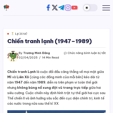
Skip
https://www.facebook.com/
https://twitter.com/
https://t.me/
https://www.instagram
https://youtube.com
Đường
Website
to
của
Chân
content
Trương
Trời
Minh
Đăng
LỊCH SỬ
Chiến tranh lạnh (1947–1989)
ở
By
Trương Minh Đăng
Chức năng bình luận bị tắt
Chiế
02/04/2025
14 Min Read
tran
lạnh
(194
Chiến tranh Lạnh
là cuộc đối đầu căng thẳng về mọi mặt giữa
1989
Mĩ
và
Liên Xô
(cùng các đồng minh của mỗi bên) kéo dài từ
năm
1947
đến năm
1989
, diễn ra trên phạm vi toàn thế giới
nhưng
không bùng nổ xung đột vũ trang trực tiếp
giữa hai
siêu cường. Cuộc chiến này định hình trật tự thế giới hai cực sau
Thế chiến II và ảnh hưởng sâu sắc đến cục diện chính trị, kinh tế
các nước trong nửa sau thế kỉ XX.