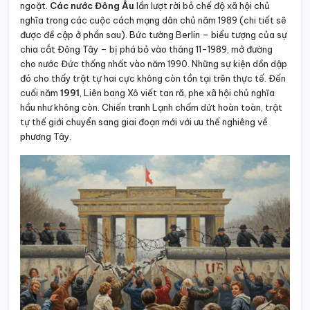
ngoặt.
Các nước Đông Âu
lần lượt rời bỏ chế độ xã hội chủ
nghĩa trong các cuộc cách mạng dân chủ năm 1989 (chi tiết sẽ
được đề cập ở phần sau). Bức tường Berlin – biểu tượng của sự
chia cắt Đông Tây – bị phá bỏ vào tháng 11-1989, mở đường
cho nước Đức thống nhất vào năm 1990. Những sự kiện dồn dập
đó cho thấy trật tự hai cực không còn tồn tại trên thực tế. Đến
cuối năm
1991
, Liên bang Xô viết tan rã, phe xã hội chủ nghĩa
hầu như không còn. Chiến tranh Lạnh chấm dứt hoàn toàn, trật
tự thế giới chuyển sang giai đoạn mới với ưu thế nghiêng về
phương Tây.