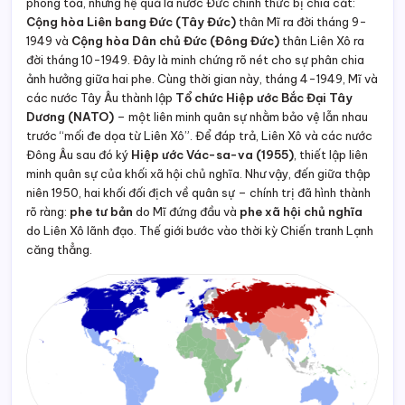
phong tỏa, nhưng hệ quả là nước Đức chính thức bị chia cắt:
Cộng hòa Liên bang Đức (Tây Đức)
thân Mĩ ra đời tháng 9-
1949 và
Cộng hòa Dân chủ Đức (Đông Đức)
thân Liên Xô ra
đời tháng 10-1949. Đây là minh chứng rõ nét cho sự phân chia
ảnh hưởng giữa hai phe. Cùng thời gian này, tháng 4-1949, Mĩ và
các nước Tây Âu thành lập
Tổ chức Hiệp ước Bắc Đại Tây
Dương (NATO)
– một liên minh quân sự nhằm bảo vệ lẫn nhau
trước “mối đe dọa từ Liên Xô”. Để đáp trả, Liên Xô và các nước
Đông Âu sau đó ký
Hiệp ước Vác-sa-va (1955)
, thiết lập liên
minh quân sự của khối xã hội chủ nghĩa. Như vậy, đến giữa thập
niên 1950, hai khối đối địch về quân sự – chính trị đã hình thành
rõ ràng:
phe tư bản
do Mĩ đứng đầu và
phe xã hội chủ nghĩa
do Liên Xô lãnh đạo. Thế giới bước vào thời kỳ Chiến tranh Lạnh
căng thẳng.