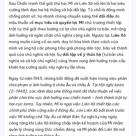
Sau Chiến tranh thế giới thứ hai, Mĩ và Liên Xô nổi lên là hai siêu
cường lãnh đạo hai hệ thống xã hội đối lập. Từ chỗ là đồng minh
chống phát xít, họ nhanh chóng chuyển sang thế
đối đầu
do
mâu thuẫn về
mục tiêu và quyền lợi
.
Mĩ
chủ trương thiết lập
trật tự thế giới theo hướng có lợi cho chủ nghĩa tư bản, mở rộng
ảnh hưởng và ngăn chặn chủ nghĩa cộng sản. Ngược lại,
Liên Xô
mong muốn củng cố an ninh, duy trì hòa bình theo cách của
mình và ủng hộ các phong trào giải phóng dân tộc, bảo vệ thành
quả của chủ nghĩa xã hội. Sự
đối lập về ý thức hệ
(tư bản chủ
nghĩa và xã hội chủ nghĩa) cùng tham vọng ảnh hưởng toàn cầu
khiến hai cường quốc này nghi kỵ lẫn nhau.
Ngay từ năm 1945, những bất đồng đã xuất hiện trong việc phân
chia phạm vi ảnh hưởng ở châu Âu và châu Á.
Tại Hội nghị Ianta
(2-1945), các lãnh đạo phe Đồng minh đã thỏa thuận về việc
phân chia khu vực ảnh hưởng sau chiến tranh – hình thành trật tự
hai cực Ianta. Tuy nhiên, Mĩ lo ngại việc Liên Xô thiết lập các
chính phủ thân cộng sản ở Đông Âu, còn Liên Xô bất bình trước
việc Mĩ khống chế Tây Âu và Nhật Bản.
Sự nghi kỵ này ngày
càng tăng khi Liên Xô không chấp nhận kế hoạch của Mĩ nhằm
quản lý chung vùng Đức chiếm đóng, và Mĩ phản đối Liên Xô mở
rộng ảnh hưởng tại Đông Âu.