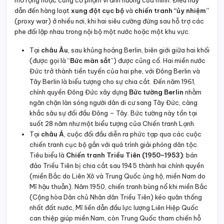
dẫn đến hàng loạt
xung đột cục bộ
và
chiến tranh “ủy nhiệm”
(proxy war) ở nhiều nơi, khi hai siêu cường đứng sau hỗ trợ các
phe đối lập nhau trong nội bộ một nước hoặc một khu vực.
Tại
châu Âu
, sau khủng hoảng Berlin, biên giới giữa hai khối
(được gọi là “
Bức màn sắt
”) được củng cố. Hai miền nước
Đức trở thành tiền tuyến của hai phe, với Đông Berlin và
Tây Berlin là biểu tượng cho sự chia cắt. Đến năm 1961,
chính quyền Đông Đức xây dựng
Bức tường Berlin
nhằm
ngăn chặn làn sóng người dân di cư sang Tây Đức, càng
khắc sâu sự đối đầu Đông – Tây. Bức tường này tồn tại
suốt 28 năm như một biểu tượng của Chiến tranh Lạnh.
Tại
châu Á
, cuộc đối đầu diễn ra phức tạp qua các cuộc
chiến tranh cục bộ gắn với quá trình giải phóng dân tộc.
Tiêu biểu là
Chiến tranh Triều Tiên (1950–1953)
: bán
đảo Triều Tiên bị chia cắt sau 1945 thành hai chính quyền
(miền Bắc do Liên Xô và Trung Quốc ủng hộ, miền Nam do
Mĩ hậu thuẫn). Năm 1950, chiến tranh bùng nổ khi miền Bắc
(Cộng hòa Dân chủ Nhân dân Triều Tiên) kéo quân thống
nhất đất nước, Mĩ liền dẫn đầu lực lượng Liên Hiệp Quốc
can thiệp giúp miền Nam, còn Trung Quốc tham chiến hỗ