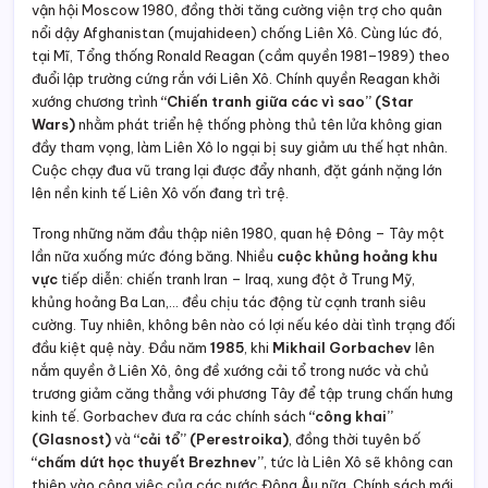
vận hội Moscow 1980, đồng thời tăng cường viện trợ cho quân
nổi dậy Afghanistan (mujahideen) chống Liên Xô. Cùng lúc đó,
tại Mĩ, Tổng thống Ronald Reagan (cầm quyền 1981–1989) theo
đuổi lập trường cứng rắn với Liên Xô. Chính quyền Reagan khởi
xướng chương trình
“Chiến tranh giữa các vì sao” (Star
Wars)
nhằm phát triển hệ thống phòng thủ tên lửa không gian
đầy tham vọng, làm Liên Xô lo ngại bị suy giảm ưu thế hạt nhân.
Cuộc chạy đua vũ trang lại được đẩy nhanh, đặt gánh nặng lớn
lên nền kinh tế Liên Xô vốn đang trì trệ.
Trong những năm đầu thập niên 1980, quan hệ Đông – Tây một
lần nữa xuống mức đóng băng. Nhiều
cuộc khủng hoảng khu
vực
tiếp diễn: chiến tranh Iran – Iraq, xung đột ở Trung Mỹ,
khủng hoảng Ba Lan,… đều chịu tác động từ cạnh tranh siêu
cường. Tuy nhiên, không bên nào có lợi nếu kéo dài tình trạng đối
đầu kiệt quệ này. Đầu năm
1985
, khi
Mikhail Gorbachev
lên
nắm quyền ở Liên Xô, ông đề xướng cải tổ trong nước và chủ
trương giảm căng thẳng với phương Tây để tập trung chấn hưng
kinh tế. Gorbachev đưa ra các chính sách
“công khai”
(Glasnost)
và
“cải tổ” (Perestroika)
, đồng thời tuyên bố
“chấm dứt học thuyết Brezhnev”
, tức là Liên Xô sẽ không can
thiệp vào công việc của các nước Đông Âu nữa. Chính sách mới