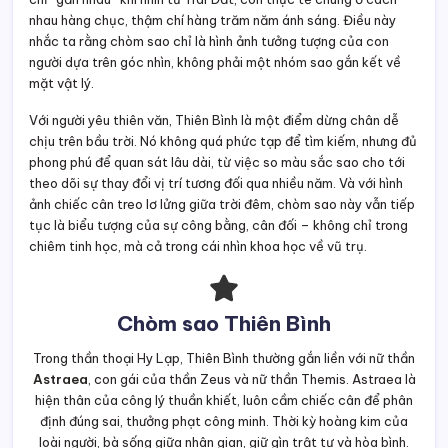
nhau hàng chục, thậm chí hàng trăm năm ánh sáng. Điều này
nhắc ta rằng chòm sao chỉ là hình ảnh tưởng tượng của con
người dựa trên góc nhìn, không phải một nhóm sao gắn kết về
mặt vật lý.
Với người yêu thiên văn, Thiên Bình là một điểm dừng chân dễ
chịu trên bầu trời. Nó không quá phức tạp để tìm kiếm, nhưng đủ
phong phú để quan sát lâu dài, từ việc so màu sắc sao cho tới
theo dõi sự thay đổi vị trí tương đối qua nhiều năm. Và với hình
ảnh chiếc cân treo lơ lửng giữa trời đêm, chòm sao này vẫn tiếp
tục là biểu tượng của sự công bằng, cân đối – không chỉ trong
chiêm tinh học, mà cả trong cái nhìn khoa học về vũ trụ.
Chòm sao Thiên Bình
Trong thần thoại Hy Lạp, Thiên Bình thường gắn liền với nữ thần
Astraea
, con gái của thần Zeus và nữ thần Themis. Astraea là
hiện thân của công lý thuần khiết, luôn cầm chiếc cân để phân
định đúng sai, thưởng phạt công minh. Thời kỳ hoàng kim của
loài người, bà sống giữa nhân gian, giữ gìn trật tự và hòa bình.