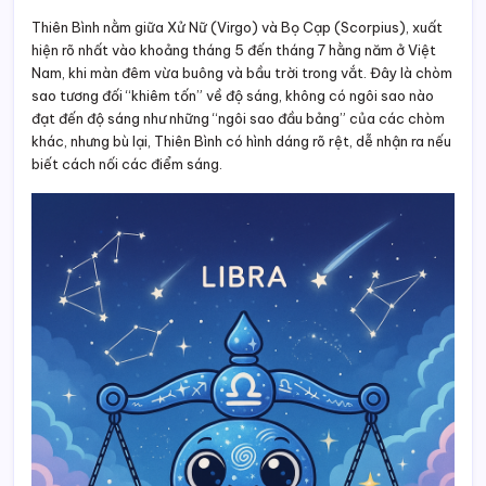
Thiên Bình nằm giữa Xử Nữ (Virgo) và Bọ Cạp (Scorpius), xuất
hiện rõ nhất vào khoảng tháng 5 đến tháng 7 hằng năm ở Việt
Nam, khi màn đêm vừa buông và bầu trời trong vắt. Đây là chòm
sao tương đối “khiêm tốn” về độ sáng, không có ngôi sao nào
đạt đến độ sáng như những “ngôi sao đầu bảng” của các chòm
khác, nhưng bù lại, Thiên Bình có hình dáng rõ rệt, dễ nhận ra nếu
biết cách nối các điểm sáng.