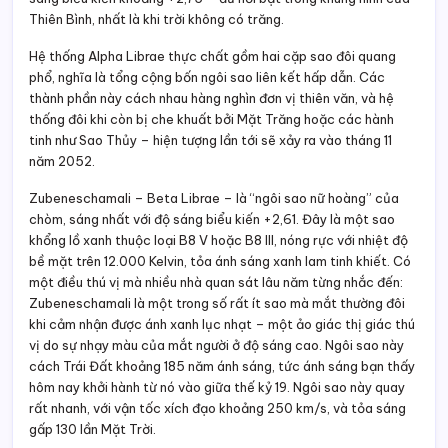
Thiên Bình, nhất là khi trời không có trăng.
Hệ thống Alpha Librae thực chất gồm hai cặp sao đôi quang
phổ, nghĩa là tổng cộng bốn ngôi sao liên kết hấp dẫn. Các
thành phần này cách nhau hàng nghìn đơn vị thiên văn, và hệ
thống đôi khi còn bị che khuất bởi Mặt Trăng hoặc các hành
tinh như Sao Thủy – hiện tượng lần tới sẽ xảy ra vào tháng 11
năm 2052.
Zubeneschamali – Beta Librae – là “ngôi sao nữ hoàng” của
chòm, sáng nhất với độ sáng biểu kiến +2,61. Đây là một sao
khổng lồ xanh thuộc loại B8 V hoặc B8 III, nóng rực với nhiệt độ
bề mặt trên 12.000 Kelvin, tỏa ánh sáng xanh lam tinh khiết. Có
một điều thú vị mà nhiều nhà quan sát lâu năm từng nhắc đến:
Zubeneschamali là một trong số rất ít sao mà mắt thường đôi
khi cảm nhận được ánh xanh lục nhạt – một ảo giác thị giác thú
vị do sự nhạy màu của mắt người ở độ sáng cao. Ngôi sao này
cách Trái Đất khoảng 185 năm ánh sáng, tức ánh sáng bạn thấy
hôm nay khởi hành từ nó vào giữa thế kỷ 19. Ngôi sao này quay
rất nhanh, với vận tốc xích đạo khoảng 250 km/s, và tỏa sáng
gấp 130 lần Mặt Trời.