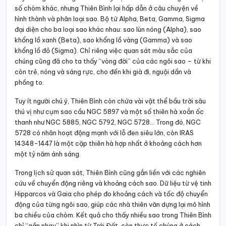
số chòm khác, nhưng Thiên Bình lại hấp dẫn ở câu chuyện về
hình thành và phân loại sao. Bộ tứ Alpha, Beta, Gamma, Sigma
đại diện cho ba loại sao khác nhau: sao lùn nóng (Alpha), sao
khổng lồ xanh (Beta), sao khổng lồ vàng (Gamma) và sao
khổng lồ đỏ (Sigma). Chỉ riêng việc quan sát màu sắc của
chúng cũng đã cho ta thấy “vòng đời” của các ngôi sao – từ khi
còn trẻ, nóng và sáng rực, cho đến khi già đi, nguội dần và
phồng to.
Tuy ít người chú ý, Thiên Bình còn chứa vài vật thể bầu trời sâu
thú vị như cụm sao cầu NGC 5897 và một số thiên hà xoắn ốc
thanh như NGC 5885, NGC 5792, NGC 5728… Trong đó, NGC
5728 có nhân hoạt động mạnh với lỗ đen siêu lớn, còn IRAS
14348-1447 là một cặp thiên hà hợp nhất ở khoảng cách hơn
một tỷ năm ánh sáng.
Trong lịch sử quan sát, Thiên Bình cũng gắn liền với các nghiên
cứu về chuyển động riêng và khoảng cách sao. Dữ liệu từ vệ tinh
Hipparcos và Gaia cho phép đo khoảng cách và tốc độ chuyển
động của từng ngôi sao, giúp các nhà thiên văn dựng lại mô hình
ba chiều của chòm. Kết quả cho thấy nhiều sao trong Thiên Bình
chỉ “gần nhau” khi nhìn từ Trái Đất, còn thực tế chúng ở cách