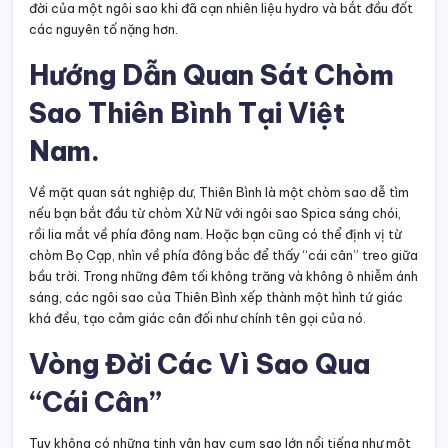
đời của một ngôi sao khi đã cạn nhiên liệu hydro và bắt đầu đốt
các nguyên tố nặng hơn.
Hướng Dẫn Quan Sát Chòm
Sao Thiên Bình Tại Việt
Nam.
Về mặt quan sát nghiệp dư, Thiên Bình là một chòm sao dễ tìm
nếu bạn bắt đầu từ chòm Xử Nữ với ngôi sao Spica sáng chói,
rồi lia mắt về phía đông nam. Hoặc bạn cũng có thể định vị từ
chòm Bọ Cạp, nhìn về phía đông bắc để thấy “cái cân” treo giữa
bầu trời. Trong những đêm tối không trăng và không ô nhiễm ánh
sáng, các ngôi sao của Thiên Bình xếp thành một hình tứ giác
khá đều, tạo cảm giác cân đối như chính tên gọi của nó.
Vòng Đời Các Vì Sao Qua
“Cái Cân”
Tuy không có những tinh vân hay cụm sao lớn nổi tiếng như một