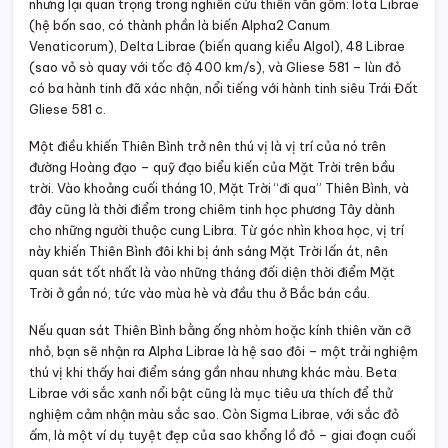
nhưng lại quan trọng trong nghiên cứu thiên văn gồm: Iota Librae
(hệ bốn sao, có thành phần là biến Alpha2 Canum
Venaticorum), Delta Librae (biến quang kiểu Algol), 48 Librae
(sao vỏ sò quay với tốc độ 400 km/s), và Gliese 581 – lùn đỏ
có ba hành tinh đã xác nhận, nổi tiếng với hành tinh siêu Trái Đất
Gliese 581 c.
Một điều khiến Thiên Bình trở nên thú vị là vị trí của nó trên
đường Hoàng đạo – quỹ đạo biểu kiến của Mặt Trời trên bầu
trời. Vào khoảng cuối tháng 10, Mặt Trời “đi qua” Thiên Bình, và
đây cũng là thời điểm trong chiêm tinh học phương Tây dành
cho những người thuộc cung Libra. Từ góc nhìn khoa học, vị trí
này khiến Thiên Bình đôi khi bị ánh sáng Mặt Trời lấn át, nên
quan sát tốt nhất là vào những tháng đối diện thời điểm Mặt
Trời ở gần nó, tức vào mùa hè và đầu thu ở Bắc bán cầu.
Nếu quan sát Thiên Bình bằng ống nhòm hoặc kính thiên văn cỡ
nhỏ, bạn sẽ nhận ra Alpha Librae là hệ sao đôi – một trải nghiệm
thú vị khi thấy hai điểm sáng gần nhau nhưng khác màu. Beta
Librae với sắc xanh nổi bật cũng là mục tiêu ưa thích để thử
nghiệm cảm nhận màu sắc sao. Còn Sigma Librae, với sắc đỏ
ấm, là một ví dụ tuyệt đẹp của sao khổng lồ đỏ – giai đoạn cuối