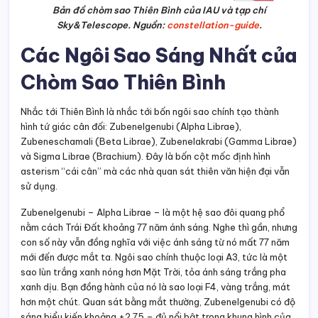
Bản đồ chòm sao Thiên Bình của IAU và tạp chí
Sky&Telescope. Nguồn:
constellation-guide
.
Các Ngôi Sao Sáng Nhất của
Chòm Sao Thiên Bình
Nhắc tới Thiên Bình là nhắc tới bốn ngôi sao chính tạo thành
hình tứ giác cân đối: Zubenelgenubi (Alpha Librae),
Zubeneschamali (Beta Librae), Zubenelakrabi (Gamma Librae)
và Sigma Librae (Brachium). Đây là bốn cột mốc định hình
asterism “cái cân” mà các nhà quan sát thiên văn hiện đại vẫn
sử dụng.
Zubenelgenubi – Alpha Librae – là một hệ sao đôi quang phổ
nằm cách Trái Đất khoảng 77 năm ánh sáng. Nghe thì gần, nhưng
con số này vẫn đồng nghĩa với việc ánh sáng từ nó mất 77 năm
mới đến được mắt ta. Ngôi sao chính thuộc loại A3, tức là một
sao lùn trắng xanh nóng hơn Mặt Trời, tỏa ánh sáng trắng pha
xanh dịu. Bạn đồng hành của nó là sao loại F4, vàng trắng, mát
hơn một chút. Quan sát bằng mắt thường, Zubenelgenubi có độ
sáng biểu kiến khoảng +2,75 – đủ nổi bật trong khung hình của