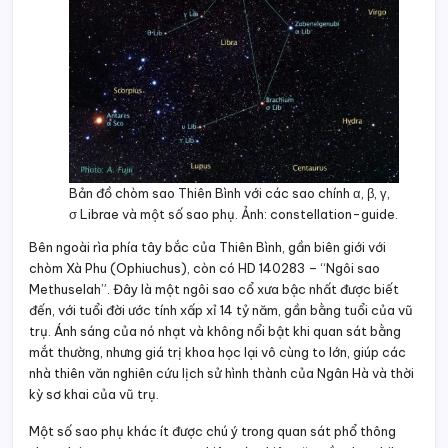
Bản đồ chòm sao Thiên Bình với các sao chính α, β, γ,
σ Librae và một số sao phụ. Ảnh: constellation-guide.
Bên ngoài rìa phía tây bắc của Thiên Bình, gần biên giới với
chòm Xà Phu (Ophiuchus), còn có HD 140283 – “Ngôi sao
Methuselah”. Đây là một ngôi sao cổ xưa bậc nhất được biết
đến, với tuổi đời ước tính xấp xỉ 14 tỷ năm, gần bằng tuổi của vũ
trụ. Ánh sáng của nó nhạt và không nổi bật khi quan sát bằng
mắt thường, nhưng giá trị khoa học lại vô cùng to lớn, giúp các
nhà thiên văn nghiên cứu lịch sử hình thành của Ngân Hà và thời
kỳ sơ khai của vũ trụ.
Một số sao phụ khác ít được chú ý trong quan sát phổ thông