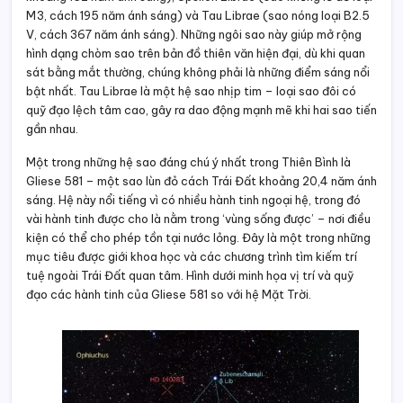
M3, cách 195 năm ánh sáng) và Tau Librae (sao nóng loại B2.5
V, cách 367 năm ánh sáng). Những ngôi sao này giúp mở rộng
hình dạng chòm sao trên bản đồ thiên văn hiện đại, dù khi quan
sát bằng mắt thường, chúng không phải là những điểm sáng nổi
bật nhất. Tau Librae là một hệ sao nhịp tim – loại sao đôi có
quỹ đạo lệch tâm cao, gây ra dao động mạnh mẽ khi hai sao tiến
gần nhau.
Một trong những hệ sao đáng chú ý nhất trong Thiên Bình là
Gliese 581 – một sao lùn đỏ cách Trái Đất khoảng 20,4 năm ánh
sáng. Hệ này nổi tiếng vì có nhiều hành tinh ngoại hệ, trong đó
vài hành tinh được cho là nằm trong ‘vùng sống được’ – nơi điều
kiện có thể cho phép tồn tại nước lỏng. Đây là một trong những
mục tiêu được giới khoa học và các chương trình tìm kiếm trí
tuệ ngoài Trái Đất quan tâm. Hình dưới minh họa vị trí và quỹ
đạo các hành tinh của Gliese 581 so với hệ Mặt Trời.