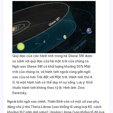
Quỹ đạo của các hành tinh trong hệ Gliese 581 được
so sánh với quỹ đạo của hệ mặt trời của chúng ta.
Ngôi sao Gliese 581 có khối lượng khoảng 30% Mặt
trời của chúng ta, và hành tinh ngoài cùng gần ngôi
sao của nó hơn Trái đất với Mặt trời. Hành tinh thứ 4,
G, là một hành tinh có thể duy trì sự sống. Lưu ý: Kích
thước hành tinh không theo tỷ lệ. Hình ảnh: Zina
Deretsky,
Ngoài bốn ngôi sao chính, Thiên Bình còn có một số sao phụ
đáng chú ý như Theta Librae (sao khổng lồ vàng loại K0, cách
khoảng 162 năm ánh sáng), Upsilon Librae (sao khổng lồ đỏ loại