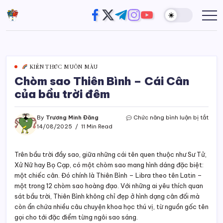
Skip
https://www.facebook.com/
https://twitter.com/
https://t.me/
https://www.instagram
https://youtube.com
Đường
Website
to
của
Chân
content
Trương
Trời
Minh
Đăng
KIẾN THỨC MUÔN MÀU
Chòm sao Thiên Bình – Cái Cân
của bầu trời đêm
ở
By
Trương Minh Đăng
Chức năng bình luận bị tắt
Chò
14/08/2025
11 Min Read
sao
Thiê
Bình
Trên bầu trời đầy sao, giữa những cái tên quen thuộc như Sư Tử,
–
Xử Nữ hay Bọ Cạp, có một chòm sao mang hình dáng đặc biệt:
Cái
một chiếc cân. Đó chính là Thiên Bình – Libra theo tên Latin –
Cân
một trong 12 chòm sao hoàng đạo. Với những ai yêu thích quan
của
sát bầu trời, Thiên Bình không chỉ đẹp ở hình dạng cân đối mà
bầu
còn ẩn chứa nhiều câu chuyện khoa học thú vị, từ nguồn gốc tên
trời
đêm
gọi cho tới đặc điểm từng ngôi sao sáng.