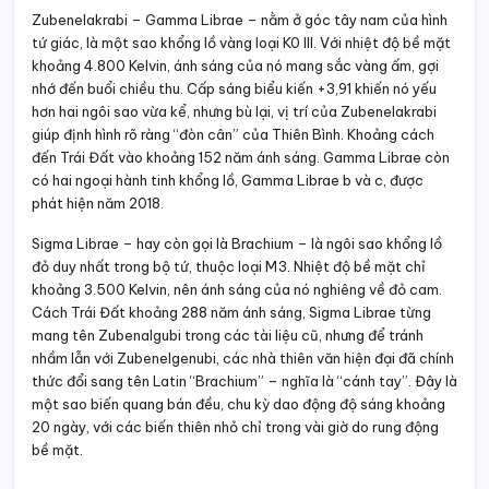
Zubenelakrabi – Gamma Librae – nằm ở góc tây nam của hình
tứ giác, là một sao khổng lồ vàng loại K0 III. Với nhiệt độ bề mặt
khoảng 4.800 Kelvin, ánh sáng của nó mang sắc vàng ấm, gợi
nhớ đến buổi chiều thu. Cấp sáng biểu kiến +3,91 khiến nó yếu
hơn hai ngôi sao vừa kể, nhưng bù lại, vị trí của Zubenelakrabi
giúp định hình rõ ràng “đòn cân” của Thiên Bình. Khoảng cách
đến Trái Đất vào khoảng 152 năm ánh sáng. Gamma Librae còn
có hai ngoại hành tinh khổng lồ, Gamma Librae b và c, được
phát hiện năm 2018.
Sigma Librae – hay còn gọi là Brachium – là ngôi sao khổng lồ
đỏ duy nhất trong bộ tứ, thuộc loại M3. Nhiệt độ bề mặt chỉ
khoảng 3.500 Kelvin, nên ánh sáng của nó nghiêng về đỏ cam.
Cách Trái Đất khoảng 288 năm ánh sáng, Sigma Librae từng
mang tên Zubenalgubi trong các tài liệu cũ, nhưng để tránh
nhầm lẫn với Zubenelgenubi, các nhà thiên văn hiện đại đã chính
thức đổi sang tên Latin “Brachium” – nghĩa là “cánh tay”. Đây là
một sao biến quang bán đều, chu kỳ dao động độ sáng khoảng
20 ngày, với các biến thiên nhỏ chỉ trong vài giờ do rung động
bề mặt.