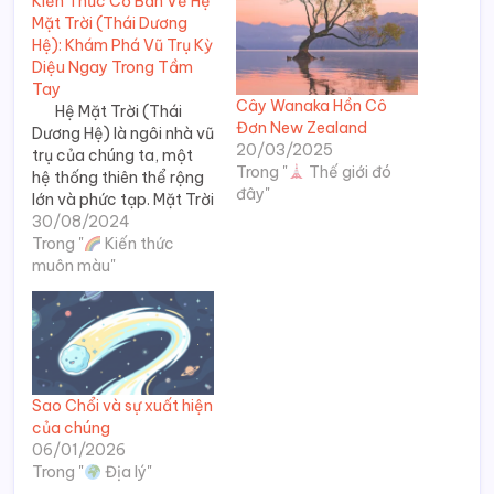
Kiến Thức Cơ Bản Về Hệ
Mặt Trời (Thái Dương
Hệ): Khám Phá Vũ Trụ Kỳ
Diệu Ngay Trong Tầm
Tay
Cây Wanaka Hồn Cô
Hệ Mặt Trời (Thái
Đơn New Zealand
Dương Hệ) là ngôi nhà vũ
20/03/2025
trụ của chúng ta, một
Trong "
Thế giới đó
hệ thống thiên thể rộng
đây"
lớn và phức tạp. Mặt Trời
30/08/2024
đóng vai trò trung
tâm, cung cấp ánh sáng
Trong "
Kiến thức
và năng lượng cho mọi
muôn màu"
vật thể quay quanh nó.
Nhưng…
Sao Chổi và sự xuất hiện
của chúng
06/01/2026
Trong "
Địa lý"