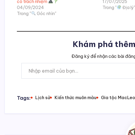
có trách nhiệm
17/07/2025
04/09/2024
Trong "
Địa lý
Trong "
Góc nhìn"
Khám phá thêm 
Đăng ký để nhận các bài đăng
Nhập email của bạn…
Tags:
Lịch sử
Kiến thức muôn màu
Gia tộc MacLe