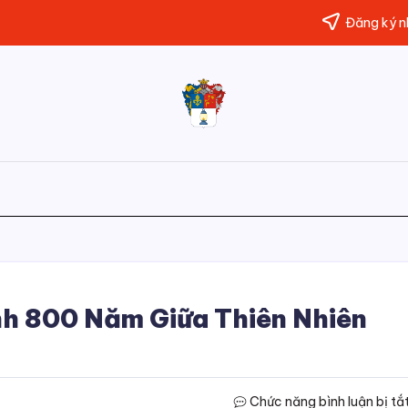
Đăng ký nh
Đường
Website
của
Chân
Trương
Minh
Trời
Đăng
nh 800 Năm Giữa Thiên Nhiên
Chức năng bình luận bị tắ