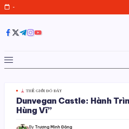
Skip
-
to
content
https://www.facebook.com/
https://twitter.com/
https://t.me/
https://www.instagram.com/
https://youtube.com/
THẾ GIỚI ĐÓ ĐÂY
Dunvegan Castle: Hành Trì
Hùng Vĩ”
By
Trương Minh Đăng