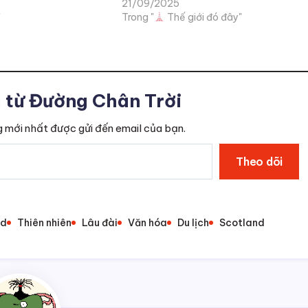
21/09/2025
"
Trong "
Thế giới đó đây"
từ Đường Chân Trời
 mới nhất được gửi đến email của bạn.
Theo dõi
od
Thiên nhiên
Lâu đài
Văn hóa
Du lịch
Scotland