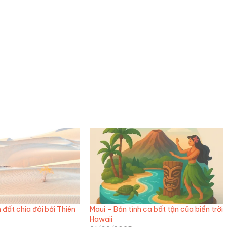
đất chia đôi bởi Thiên
Maui – Bản tình ca bất tận của biển trời
Hawaii