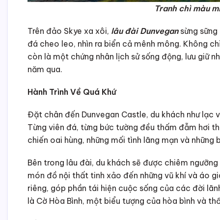
Tranh chì màu m
Trên đảo Skye xa xôi,
lâu đài Dunvegan
sừng sững 
đá cheo leo, nhìn ra biển cả mênh mông. Không chỉ
còn là một chứng nhân lịch sử sống động, lưu giữ
năm qua.
Hành Trình Về Quá Khứ
Đặt chân đến Dunvegan Castle, du khách như lạc và
Từng viên đá, từng bức tường đều thấm đẫm hơi thở
chiến oai hùng, những mối tình lãng mạn và những
Bên trong lâu đài, du khách sẽ được chiêm ngưỡng 
món đồ nội thất tinh xảo đến những vũ khí và áo g
riêng, góp phần tái hiện cuộc sống của các đời lã
là Cờ Hòa Bình, một biểu tượng của hòa bình và thố