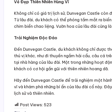
Vẻ Đẹp Thiên Nhiên Hùng Vĩ
Không chỉ có giá trị lịch sử, Dunvegan Castle còn
Từ lâu đài, du khách có thể phóng tầm mắt ra biể
chim biển chao liệng. Vườn hoa của lâu đài cũng l
Trải Nghiệm Độc Đáo
Đến Dunvegan Castle, du khách không chỉ được th
thú vị khác, như đi thuyền ngắm hải cẩu, câu cá t
tại nhà hàng của lâu đài. Một trong những hoạt độn
khách có cơ hội gần gũi với thiên nhiên hoang dã.
Hãy đến Dunvegan Castle để trải nghiệm một hành 
vĩ và khám phá những bí ẩn của lâu đài cổ này. Đâ
lịch sử và thiên nhiên.
Post Views:
523