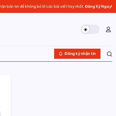
ận bản tin để không bỏ lỡ các bài viết hay nhất.
Đăng Ký Ngay!
Đăng ký nhận tin
ở
t