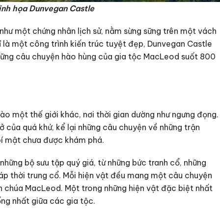
inh họa Dunvegan Castle
như một chứng nhân lịch sử, nằm sừng sững trên một vách
 là một công trình kiến trúc tuyệt đẹp, Dunvegan Castle
 những câu chuyện hào hùng của gia tộc MacLeod suốt 800
o một thế giới khác, nơi thời gian dường như ngưng đọng.
 của quá khứ, kể lại những câu chuyện về những trận
 bí mật chưa được khám phá.
những bộ sưu tập quý giá, từ những bức tranh cổ, những
iáp thời trung cổ. Mỗi hiện vật đều mang một câu chuyện
nh chúa MacLeod. Một trong những hiện vật đặc biệt nhất
ng nhất giữa các gia tộc.