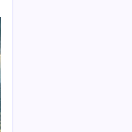
Tìm kiếm
Dunvegan
Castle:
Hành
Trình
800
Năm
Giữa
Truyện Đổng Thiên Vương
Thiên
Nhiên
Truyện đầm Nhất Dạ
Hùng
Truyện trầu cau
Vĩ”
Apollo 11 Bước chân nhỏ và cỗ máy
khổng lồ phía sau
Kỳ lân biển – Sự thật về “cá nhà táng
một ngà” bí ẩn ở Bắc Cực