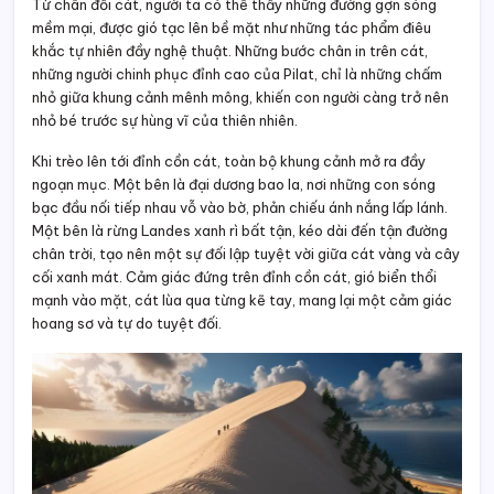
Từ chân đồi cát, người ta có thể thấy những đường gợn sóng
mềm mại, được gió tạc lên bề mặt như những tác phẩm điêu
khắc tự nhiên đầy nghệ thuật. Những bước chân in trên cát,
những người chinh phục đỉnh cao của Pilat, chỉ là những chấm
nhỏ giữa khung cảnh mênh mông, khiến con người càng trở nên
nhỏ bé trước sự hùng vĩ của thiên nhiên.
Khi trèo lên tới đỉnh cồn cát, toàn bộ khung cảnh mở ra đầy
ngoạn mục. Một bên là đại dương bao la, nơi những con sóng
bạc đầu nối tiếp nhau vỗ vào bờ, phản chiếu ánh nắng lấp lánh.
Một bên là rừng Landes xanh rì bất tận, kéo dài đến tận đường
chân trời, tạo nên một sự đối lập tuyệt vời giữa cát vàng và cây
cối xanh mát. Cảm giác đứng trên đỉnh cồn cát, gió biển thổi
mạnh vào mặt, cát lùa qua từng kẽ tay, mang lại một cảm giác
hoang sơ và tự do tuyệt đối.