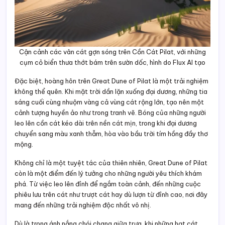
Cận cảnh các vân cát gợn sóng trên Cồn Cát Pilat, với những
cụm cỏ biển thưa thớt bám trên sườn dốc, hình do Flux AI tạo
Đặc biệt, hoàng hôn trên Great Dune of Pilat là một trải nghiệm
không thể quên. Khi mặt trời dần lặn xuống đại dương, những tia
sáng cuối cùng nhuộm vàng cả vùng cát rộng lớn, tạo nên một
cảnh tượng huyền ảo như trong tranh vẽ. Bóng của những người
leo lên cồn cát kéo dài trên nền cát mịn, trong khi đại dương
chuyển sang màu xanh thẫm, hòa vào bầu trời tím hồng đầy thơ
mộng.
Không chỉ là một tuyệt tác của thiên nhiên, Great Dune of Pilat
còn là một điểm đến lý tưởng cho những người yêu thích khám
phá. Từ việc leo lên đỉnh để ngắm toàn cảnh, đến những cuộc
phiêu lưu trên cát như trượt cát hay dù lượn từ đỉnh cao, nơi đây
mang đến những trải nghiệm độc nhất vô nhị.
Dù là trong ánh nắng chói chang giữa trưa, khi những hạt cát