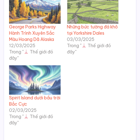
George Parks Highway
Những bức tường đá khô
Hành Trình Xuyên Sắc
tại Yorkshire Dales
Màu Hoang Dã Alaska
03/03/2025
12/03/2025
Trong "
Thế giới đó
Trong "
Thế giới đó
đây"
đây"
Spirit Island dưới bầu trời
Bắc Cực
02/03/2025
Trong "
Thế giới đó
đây"