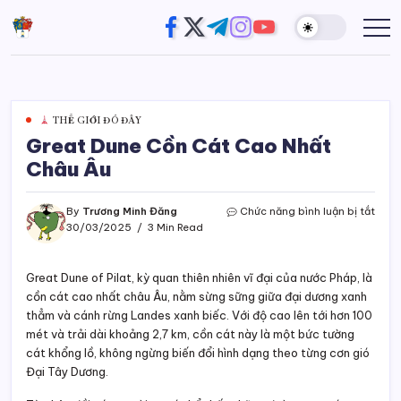
Skip
https://www.facebook.com/
https://twitter.com/
https://t.me/
https://www.instagram
https://youtube.com
Đường
Website
to
của
Chân
content
Trương
Trời
Minh
Đăng
THẾ GIỚI ĐÓ ĐÂY
Great Dune Cồn Cát Cao Nhất
Châu Âu
ở
By
Trương Minh Đăng
Chức năng bình luận bị tắt
Grea
30/03/2025
3 Min Read
Dune
Cồn
Cát
Great Dune of Pilat, kỳ quan thiên nhiên vĩ đại của nước Pháp, là
Cao
cồn cát cao nhất châu Âu, nằm sừng sững giữa đại dương xanh
Nhất
thẳm và cánh rừng Landes xanh biếc. Với độ cao lên tới hơn 100
Châ
mét và trải dài khoảng 2,7 km, cồn cát này là một bức tường
Âu
cát khổng lồ, không ngừng biến đổi hình dạng theo từng cơn gió
Đại Tây Dương.