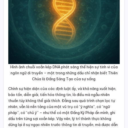
Hình ảnh chuỗi xoắn kép DNA phát sáng thể hiện sự tinh vi của
ngôn ngữ di truyền – một trong những dấu chỉ nhận biết Thiên
Chúa là Đấng Sáng Tạo của sự sống.
Chính sự hiện diện của các định luật ấy, và khả năng xuất hiện,
bảo tồn, diễn giải, tiến hóa thông tin, là điều mà ngẫu nhiên
thuần túy không thể giải thích. Đằng sau quá trình chọn lọc tự
nhiên, vẫn là nền tảng của một vũ trụ có “ý nghĩa”, có “ngữ
pháp”, có “chủ ý” – như thể có một Đấng Ký Pháp ẩn mình, ghi
dấu trên từng sợi xoắn kép. Vậy nên, lý trí thành thực không
dừng lại ở sự ngạc nhiên trước thông tin di truyền, mà được dẫn