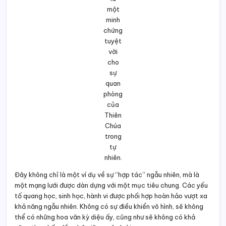
của Thiên Chúa trong tự nhiên.
Đây không chỉ là một ví dụ về sự “hợp tác” ngẫu nhiên, mà là
một mạng lưới được dàn dựng với một mục tiêu chung. Các yếu
tố quang học, sinh học, hành vi được phối hợp hoàn hảo vượt xa
khả năng ngẫu nhiên. Không có sự điều khiển vô hình, sẽ không
thể có những hoa văn kỳ diệu ấy, cũng như sẽ không có khả
năng thụ phấn đồng bộ giữa muôn loài.
Ai đã vẽ nên những bản đồ ẩn giấu, ai đã ban cho ong đôi mắt
nhìn thấy tia cực tím, ai đã dạy các loài hoa “biết nói” với ong
bằng một ngôn ngữ chỉ riêng chúng hiểu? Mỗi khi chiêm ngắm
một bông hoa, ta đang đứng trước một kiệt tác nghệ thuật –
nơi Thiên Chúa không chỉ là Nhà Khoa Học mà còn là Nghệ Sĩ
siêu phàm, phối hợp muôn loài trong một vũ điệu tình yêu tinh tế,
hoàn hảo.
Vẻ đẹp: Lời mời gọi vươn lên
Tuyệt Đối
Nếu trật tự vật lý, thông tin di truyền, nghệ thuật đồng điệu giữa