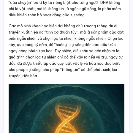
“câu chuyện” ba tỉ ký tự riêng biệt cho từng người. DNA không
chỉ là vật chất, mà là thông tin, là ngôn ngữ sống, là phần mềm
điều khiển toàn bộ hoạt động của sự sống.
Các mô hình khoa học hiện đại không chủ trương thông tin di
truyền xuất hiện do “tình cờ thuần túy”, mà là sản phẩm của đột
biến ngẫu nhiên và chọn lọc tự nhiên không ngẫu nhiên. Chọn lọc
này, qua hàng tỷ năm, đã “hướng” sự sống đến các cấu trúc
ngày càng phức tạp hơn. Tuy nhiên, điều sâu xa cần nhận ra là:
quá trình chọn lọc tự nhiên chỉ có thể xảy ra nếu vũ trụ, ngay từ
đầu, đã được thiết lập các quy luật vật lý và hóa học đặc biệt
cho phép sự sống, cho phép “thông tin” có thể phát sinh, lưu
truyền, tiến hóa.