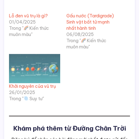
Trong "
Suy tư"
Khám phá thêm từ Đường Chân Trời
Đăng ký để nhận các bài đăng mới nhất được gửi đến
email của bạn.
Nhập email của bạn…
Theo dõi
Tags:
CôngGiáo
Khoa học
Góc nhìn
DNA