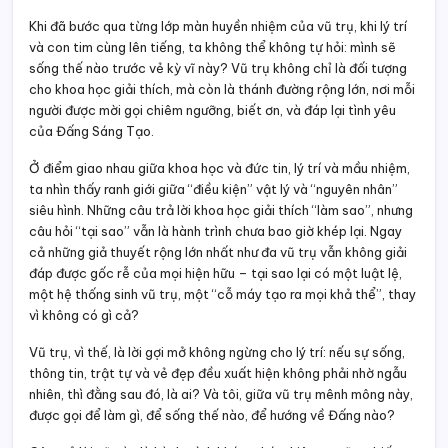
vì không có gì cả?
Vũ trụ, vì thế, là lời gợi mở không ngừng cho lý trí: nếu sự sống,
thông tin, trật tự và vẻ đẹp đều xuất hiện không phải nhờ ngẫu
nhiên, thì đằng sau đó, là ai? Và tôi, giữa vũ trụ mênh mông này,
được gọi để làm gì, để sống thế nào, để hướng về Đấng nào?
Câu trả lời sẽ còn là hành trình khám phá, chiêm ngưỡng, biết ơn
và đáp trả. Nhưng chắc chắn, từ sự kỳ vĩ của tự nhiên, lý trí được
mời gọi bước tiếp một bước nhảy siêu hình – không chỉ để nhận
biết, nhưng còn để gặp gỡ chính Đấng đã yêu thương và sáng
tạo nên mọi sự.
Post Views:
517
Chia sẻ:
Thêm
Thích điều này: