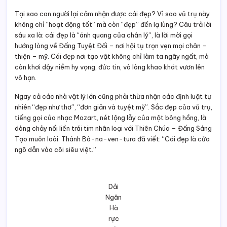
Dải
Ngân
Hà
rực
rỡ
trên
bầu
trời
đêm
–
nhận
biết
Thiên
Chúa
qua
vẻ
đẹp
huyền
diệu