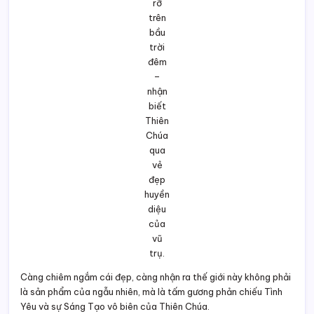
của
vũ
trụ.
Càng chiêm ngắm cái đẹp, càng nhận ra thế giới này không phải
là sản phẩm của ngẫu nhiên, mà là tấm gương phản chiếu Tình
Yêu và sự Sáng Tạo vô biên của Thiên Chúa.
Khi đã bước qua từng lớp màn huyền nhiệm của vũ trụ, khi lý trí
và con tim cùng lên tiếng, ta không thể không tự hỏi: mình sẽ
sống thế nào trước vẻ kỳ vĩ này? Vũ trụ không chỉ là đối tượng
cho khoa học giải thích, mà còn là thánh đường rộng lớn, nơi mỗi
người được mời gọi chiêm ngưỡng, biết ơn, và đáp lại tình yêu
của Đấng Sáng Tạo.
Ở điểm giao nhau giữa khoa học và đức tin, lý trí và mầu nhiệm,
ta nhìn thấy ranh giới giữa “điều kiện” vật lý và “nguyên nhân”
siêu hình. Những câu trả lời khoa học giải thích “làm sao”, nhưng
câu hỏi “tại sao” vẫn là hành trình chưa bao giờ khép lại. Ngay
cả những giả thuyết rộng lớn nhất như đa vũ trụ vẫn không giải
đáp được gốc rễ của mọi hiện hữu – tại sao lại có một luật lệ,
một hệ thống sinh vũ trụ, một “cỗ máy tạo ra mọi khả thể”, thay