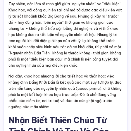
Tuy nhiên, cần làm rõ ranh giới giữa “nguyên nhân” và “điều kiện”.
Khoa học, với công cụ hiện tại, chỉ mô tả được các điều kiện vật
lý từ sát khoảnh khắc Big Bang về sau. Những gì xảy ra “trước”
đó – hay đúng hơn, “bên ngoài” thời gian và không gian của
chúng ta – không thể tiếp cận bằng thí nghiệm, và vì thế khoa
học không đưa ra kết luận về nguyên nhân tối hậu. Nhưng lý trí
con người, khi đối diện giới hạn của vật lý, lại không thể tránh
khỏi bước nhảy siêu hình: nếu tất cả có khởi đầu, thì phải có một
“Nguyên nhân Đầu Tiên” không lệ thuộc không-thời gian, không
phải là một “điều kiện ban đầu” mà chính là nền tảng tuyệt đối
cho sự hiện hữu của mọi điều kiện khác.
Nơi đây, khoa học nhường lời cho triết học và thần học: việc
khẳng định Đấng Khởi Đầu là kết quả của một suy tư hợp lý, dựa
trên nền tảng của nguyên lý nhân quả (causa prima), chứ không
phải là một kết luận khoa học trực tiếp. Đó là chỗ đứng vững
chắc của niềm tin, nơi trí tuệ và đức tin cùng hội ngộ trước
ngưỡng cửa mầu nhiệm.
Nhận Biết Thiên Chúa Từ