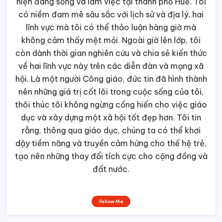
tạo nên những thay đổi tích cực cho cộng đồng và
đất nước.
Follow Me
Other Articles
Previous
Ơn Toàn Xá Portiuncula
Next
Thông Điệp FRATELLI TUTTI (Hỡi tất cả anh em)