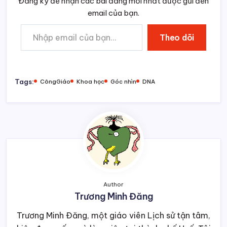
Author
Trương Minh Đăng
Trương Minh Đăng, một giáo viên Lịch sử tận tâm,
hiện đang sống và làm việc tại thành phố Huế. Tôi
có niềm đam mê sâu sắc với lịch sử và địa lý, hai
lĩnh vực mà tôi có thể thảo luận hàng giờ mà
không cảm thấy mệt mỏi. Ngoài giờ lên lớp, tôi
còn dành thời gian nghiên cứu và chia sẻ kiến thức
về hai lĩnh vực này trên các diễn đàn và mạng xã
hội. Là một người Công giáo, đức tin đã hình thành
nên những giá trị cốt lõi trong cuộc sống của tôi,
thôi thúc tôi không ngừng cống hiến cho việc giáo
dục và xây dựng một xã hội tốt đẹp hơn. Tôi tin
rằng, thông qua giáo dục, chúng ta có thể khơi
dậy tiềm năng và truyền cảm hứng cho thế hệ trẻ,