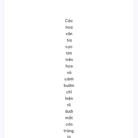
Các hoa văn tia cực tím trên hoa và cánh bướm chỉ hiện rõ dưới
mắt côn trùng, là một minh chứng tuyệt vời cho sự quan phòng