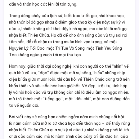
đầu và thần học cất lên lời tán tụng.
Trong dòng chảy của lịch sử, biết bao triết gia, nhà khoa học,
nhà thần bí đã gặp nhau ở điểm giao thoa kỳ diệu này: sự kỳ vĩ
của tự nhiên không chỉ khơi dậy kinh ngạc, mà còn là lời mời gọi
nhận biết Thiên Chúa. Họ đã để cho ánh sáng của vũ trụ soi rọi
tâm hồn, để rồi nhận ra trong muôn hình vạn trạng, có một
Nguyên Lý Tối Cao, một Trí Tuệ Vô Song, một Tình Yêu Sáng
Tạo không ngừng vươn tới mọi thụ tạo.
Hôm nay, giữa thời đại công nghệ, khi con người có thể “nhìn” về
quá khứ vũ trụ, “đọc” được mật mã sự sống, “hiểu” những nhịp
điệu bí ẩn giữa muôn loài, thì câu hỏi về Thiên Chúa càng trở nên
khẩn thiết và sâu sắc hơn bao giờ hết. Vẻ đẹp, trật tự, tính hợp
lý và hài hoà của vũ trụ không còn chỉ là điều làm ta ngạc nhiên,
mà trở thành một “tiếng gọi”, một “dấu chỉ”, một con đường dẫn
ta về nguồn cội.
Bài viết này sẽ cùng bạn chiêm ngắm năm minh chứng nổi bật –
là năm cánh cửa mở ra từ khoa học đến thần học – để thấy rằng
nhận biết Thiên Chúa qua sự kỳ vĩ của tự nhiên không phải là trò
chơi của cảm xúc, mà là hành trình của cả lý trí lẫn đức tin, của