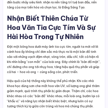
đến bước nhảy siêu hình: nhận ra nền tảng trí tuệ ban đầu, nền
tảng của mọi tiến hóa và chọn lọc, là Đấng Sáng Tạo.
Nhận Biết Thiên Chúa Từ
Hoa Văn Tia Cực Tím Và Sự
Hài Hòa Trong Tự Nhiên
Đặt một bông hoa dưới máy ảnh tia cực tím, người ta mới vỡ lẽ:
cánh hoa ấy không chỉ đơn sắc mà thực ra là một bản đồ tinh
xảo với những vạch đậm nhạt, vòng tròn, dấu chỉ, tất cả hiện rõ
khi nhìn bằng “con mắt” của loài ong. Đây chính là “bản đồ mật”,
chỉ đường cho ong tới nhụy hoa, tăng hiệu quả thụ phấn và giúp
cả hai – hoa và ong – cùng sống còn, phát triển.
Hiệu quả của hệ thống này không thể phủ nhận. Khi các nhà
khoa học dùng sơn che mất hoa văn UV, số lượng ong ghé thăm
giảm mạnh, quá trình thụ phấn bị gián đoạn. Thậm chí, các hoa
khác nhau có các “bản đồ” khác nhau, mỗi loài ong, bướm lại có
“khẩu vị” và năng lực nhận biết khác biệt, nhưng luôn có sự
tương thích kỳ lạ giữa côn trùng và hoa mà chúng thụ phấn.