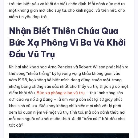
trái tim biết yêu và khối óc biết nhận định. Mỗi cánh cửa mở ra
một không gian mới cho suy tư, cho kinh ngạc, và trên hết, cho
niềm tin yêu đáp trả.
Nhận Biết Thiên Chúa Qua
Bức Xạ Phông Vi Ba Và Khởi
Đầu Vũ Trụ
Khi hai nhà khoa học Arno Penzias và Robert Wilson phát hiện ra
thứ sóng “nhiễu trắng” kỳ lạ vang vọng khắp không gian vào
năm 1965, họ không hề biết mình đang đứng trước một trong
những bằng chứng sâu sắc nhất cho thấy vũ trụ thực sự có một
điểm khởi đầu.
Bức xạ phông vi ba vũ trụ
– thứ “ánh sáng tàn
dư” của vụ nổ Big Bang – là âm vang còn sót lại từ giây phút
khai sinh vũ trụ. Điều này không chỉ khiến mọi nhà vật lý phải
xem lại quan niệm về một vũ trụ tĩnh tại, mà còn đánh thức nơi
mỗi con người câu hỏi muôn thuở: Ai đã “bấm nút” bắt đầu cho
tất cả?