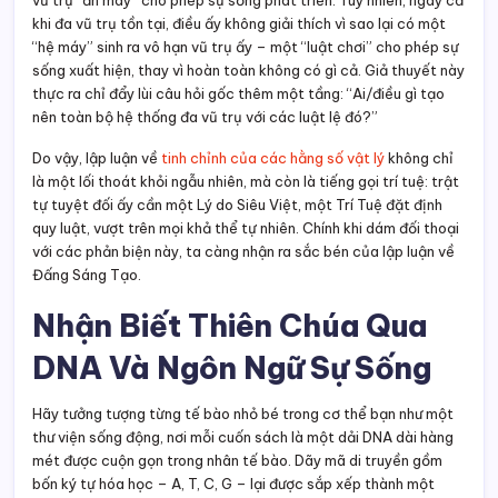
vũ trụ “ăn may” cho phép sự sống phát triển. Tuy nhiên, ngay cả
khi đa vũ trụ tồn tại, điều ấy không giải thích vì sao lại có một
“hệ máy” sinh ra vô hạn vũ trụ ấy – một “luật chơi” cho phép sự
sống xuất hiện, thay vì hoàn toàn không có gì cả. Giả thuyết này
thực ra chỉ đẩy lùi câu hỏi gốc thêm một tầng: “Ai/điều gì tạo
nên toàn bộ hệ thống đa vũ trụ với các luật lệ đó?”
Do vậy, lập luận về
tinh chỉnh của các hằng số vật lý
không chỉ
là một lối thoát khỏi ngẫu nhiên, mà còn là tiếng gọi trí tuệ: trật
tự tuyệt đối ấy cần một Lý do Siêu Việt, một Trí Tuệ đặt định
quy luật, vượt trên mọi khả thể tự nhiên. Chính khi dám đối thoại
với các phản biện này, ta càng nhận ra sắc bén của lập luận về
Đấng Sáng Tạo.
Nhận Biết Thiên Chúa Qua
DNA Và Ngôn Ngữ Sự Sống
Hãy tưởng tượng từng tế bào nhỏ bé trong cơ thể bạn như một
thư viện sống động, nơi mỗi cuốn sách là một dải DNA dài hàng
mét được cuộn gọn trong nhân tế bào. Dãy mã di truyền gồm
bốn ký tự hóa học – A, T, C, G – lại được sắp xếp thành một