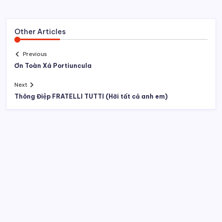
Tìm kiếm
Truyện Đổng Thiên Vương
Truyện đầm Nhất Dạ
Truyện trầu cau
Apollo 11 Bước chân nhỏ và cỗ máy khổng lồ phía
sau
Kỳ lân biển – Sự thật về “cá nhà táng một ngà”