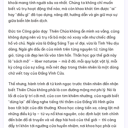
khoải mang tính người sâu xa nhất. Chúng ta không chỉ muốn
biết vũ trụ hoạt động thế nào, mà còn khao khát tìm được “ai”
hay “điều gì” đã tạo dựng, nâng đỡ, hướng dẫn và gìn giữ mọi sự
giữa biển lớn biến dịch.
Đức tin Công giáo dạy: Thiên Chúa không ẩn mình xa vắng, cũng
không dựng nên vũ trụ rồi bỏ mặc nó xoay vần như chiếc đồng
hồ vô chủ. Ngài vừa là Đấng Sáng Tạo vĩ đại, vừa là Tình Yêu dịu
dàng, Ngài ghi dấu ấn của mình trên từng nguyên tử, từng làn
gió, từng cái đẹp len lỏi vào tâm hồn. Thần học gọi thế giới này
là “sách mở” – liber naturae – mà ở đó, mỗi quy luật vật lý, mỗi
kỳ công của sự sống, mỗi nét đẹp trong thiên nhiên là một dòng
chữ viết tay của Đấng Vĩnh Cửu.
Thế nhưng, hành trình đi từ kinh ngạc trước thiên nhiên đến nhận
biết Thiên Chúa không phải là con đường mộng mơ phi lý. Nó là
lối đi của lý trí cởi mở, của con tim khiêm nhường, của người biết
“dừng lại” để lắng nghe tiếng thì thầm của Đấng Vô Hình giữa
bao tất bật của đời thường. Khoa học càng tiến xa, càng lật mở
những điều kỳ lạ – từ vụ nổ khai nguyên, các định luật tinh chỉnh
đến bản đồ di truyền và vẻ đẹp hài hoà của thế giới – thì càng
đẩy trí khôn tới ngưỡng cửa huyền nhiệm, nơi khoa học phải cúi