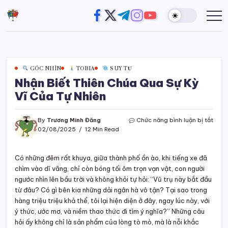
Skip
https://www.facebook.com/
https://twitter.com/
https://t.me/
https://www.instagram
https://youtube.com
Đường
Website
to
của
Chân
content
Trương
Trời
Minh
Đăng
GÓC NHÌN
TOBIA
SUY TƯ
Nhận Biết Thiên Chúa Qua Sự Kỳ
Vĩ Của Tự Nhiên
ở
By
Trương Minh Đăng
Chức năng bình luận bị tắt
Nhận
02/08/2025
12 Min Read
Biết
Thiê
Chú
Có những đêm rất khuya, giữa thành phố ồn ào, khi tiếng xe đã
Qua
chìm vào dĩ vãng, chỉ còn bóng tối ôm trọn vạn vật, con người
Sự
ngước nhìn lên bầu trời và không khỏi tự hỏi: “Vũ trụ này bắt đầu
Kỳ
từ đâu? Có gì bên kia những dải ngân hà vô tận? Tại sao trong
Vĩ
hàng triệu triệu khả thể, tôi lại hiện diện ở đây, ngay lúc này, với
Của
ý thức, ước mơ, và niềm thao thức đi tìm ý nghĩa?” Những câu
Tự
Nhiê
hỏi ấy không chỉ là sản phẩm của lòng tò mò, mà là nỗi khắc