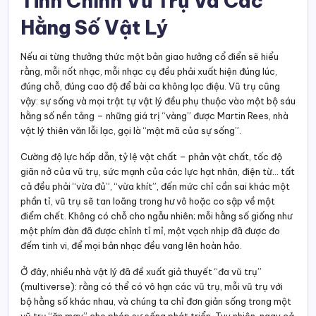
Tinh Chỉnh Vũ Trụ Và Các
Hằng Số Vật Lý
Nếu ai từng thưởng thức một bản giao hưởng cổ điển sẽ hiểu
rằng, mỗi nốt nhạc, mỗi nhạc cụ đều phải xuất hiện đúng lúc,
đúng chỗ, đúng cao độ để bài ca không lạc điệu. Vũ trụ cũng
vậy: sự sống và mọi trật tự vật lý đều phụ thuộc vào một bộ sáu
hằng số nền tảng – những giá trị “vàng” được Martin Rees, nhà
vật lý thiên văn lỗi lạc, gọi là “mật mã của sự sống”.
Cường độ lực hấp dẫn, tỷ lệ vật chất – phản vật chất, tốc độ
giãn nở của vũ trụ, sức mạnh của các lực hạt nhân, điện từ… tất
cả đều phải “vừa đủ”, “vừa khít”, đến mức chỉ cần sai khác một
phần tỉ, vũ trụ sẽ tan loãng trong hư vô hoặc co sập về một
điểm chết. Không có chỗ cho ngẫu nhiên; mỗi hằng số giống như
một phím đàn đã được chỉnh tỉ mỉ, một vạch nhịp đã được đo
đếm tinh vi, để mọi bản nhạc đều vang lên hoàn hảo.
Ở đây, nhiều nhà vật lý đã đề xuất giả thuyết “đa vũ trụ”
(multiverse): rằng có thể có vô hạn các vũ trụ, mỗi vũ trụ với
bộ hằng số khác nhau, và chúng ta chỉ đơn giản sống trong một