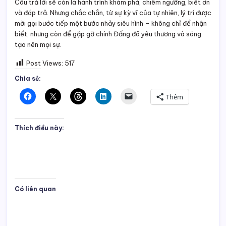
Có liên quan
Lỗ đen vũ trụ là gì?
Gấu nước (Tardigrade)
01/04/2025
Sinh vật bất tử mạnh
Trong "
Kiến thức
nhất hành tinh
muôn màu"
06/08/2025
Trong "
Kiến thức
muôn màu"
Khởi nguyên của vũ trụ
26/01/2025