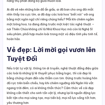
các loài là những lý lẽ thuyết phục bằng logic, thì cái đẹp là
bằng chứng chạm đến sâu thẳm con tim. Đứng trước hoàng hôn
đỏ rực trên biển chiều, hay khi chiêm ngưỡng dải Ngân Hà vắt
ngang trời đêm, có ai không thổn thức? Cảm thức về cái đẹp
không cần thiết cho sinh tồn vật lý, nhưng lại là nguồn động lực
bất tận cho mọi sáng tạo, mọi tiến bộ, mọi nỗ lực sống tốt hơn,
yêu thương hơn.
Tại sao con người lại cảm nhận được cái đẹp? Vì sao vũ trụ này
không chỉ “hoạt động tốt” mà còn “đẹp” đến lạ lùng? Câu trả lời
sâu xa là: cái đẹp là “ánh quang của chân lý”, là lời mời gọi
hướng lòng về Đấng Tuyệt Đối – nơi hội tụ trọn vẹn mọi chân –
thiện – mỹ. Cái đẹp nơi tạo vật không chỉ làm ta ngây ngất, mà
còn khơi dậy niềm hy vọng, đức tin, và lòng khao khát vươn lên
vô hạn.
Ngay cả các nhà vật lý lớn cũng phải thừa nhận các định luật tự
nhiên “đẹp như thơ”, “đơn giản và tuyệt mỹ”. Sắc đẹp của vũ trụ,
tiếng gọi của nhạc Mozart, nét lộng lẫy của một bông hồng, là
dòng chảy nối liền trái tim nhân loại với Thiên Chúa – Đấng Sáng
Tạo muôn loài. Thánh Bô-na-ven-tura đã viết: “Cái đẹp là cửa
ngõ dẫn vào cõi siêu việt.”