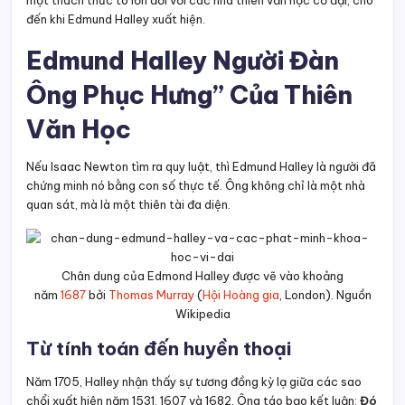
một thách thức to lớn đối với các nhà thiên văn học cổ đại, cho
đến khi Edmund Halley xuất hiện.
Edmund Halley Người Đàn
Ông Phục Hưng” Của Thiên
Văn Học
Nếu Isaac Newton tìm ra quy luật, thì Edmund Halley là người đã
chứng minh nó bằng con số thực tế. Ông không chỉ là một nhà
quan sát, mà là một thiên tài đa diện.
Chân dung của Edmond Halley được vẽ vào khoảng
năm
1687
bởi
Thomas Murray
(
Hội Hoàng gia
, London). Nguồn
Wikipedia
Từ tính toán đến huyền thoại
Năm 1705, Halley nhận thấy sự tương đồng kỳ lạ giữa các sao
chổi xuất hiện năm 1531, 1607 và 1682. Ông táo bạo kết luận:
Đó