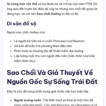
là cùng một vật thể
và dự đoán nó sẽ trở lại vào năm 1758. Dù
ông qua đời trước khi điều đó xảy ra, nhưng sao chổi đã quay lại
đúng hẹn, và cái tên
Sao chổi Halley
ra đời từ đó.
Di sản đồ sộ
Ngoài sao chổi, Halley còn:
Là người bỏ tiền túi in cuốn
Principia
của Newton.
Vẽ bản đồ bầu trời phương Nam đầu tiên.
Phát minh ra chuông lặn để thám hiểm đại dương.
Lập bảng tuổi thọ con người đầu tiên (tiền thân của bảo
hiểm nhân thọ).
Sao Chổi Và Giả Thuyết Về
Nguồn Gốc Sự Sống Trái Đất
Đây là chủ đề nóng nhất trong giới thiên văn học hiện đại.
Người mang nước:
Trái Đất thuở sơ khai là một hòn đá
nóng chảy khô khốc. Các nhà khoa học tin rằng hàng tỷ tỷ