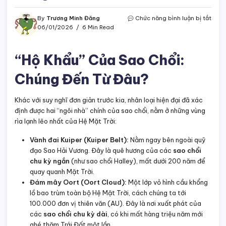
ở
By
Trương Minh Đăng
Chức năng bình luận bị tắt
Sao
06/01/2026
6 Min Read
Chổi
và
sự
“Hộ Khẩu” Của Sao Chổi:
xuất
hiện
Chúng Đến Từ Đâu?
của
chún
Khác với suy nghĩ đơn giản trước kia, nhân loại hiện đại đã xác
định được hai “ngôi nhà” chính của sao chổi, nằm ở những vùng
rìa lạnh lẽo nhất của Hệ Mặt Trời:
Vành đai Kuiper (Kuiper Belt):
Nằm ngay bên ngoài quỹ
đạo Sao Hải Vương. Đây là quê hương của các
sao chổi
chu kỳ ngắn
(như sao chổi Halley), mất dưới 200 năm để
quay quanh Mặt Trời.
Đám mây Oort (Oort Cloud):
Một lớp vỏ hình cầu khổng
lồ bao trùm toàn bộ Hệ Mặt Trời, cách chúng ta tới
100.000 đơn vị thiên văn (AU). Đây là nơi xuất phát của
các
sao chổi chu kỳ dài
, có khi mất hàng triệu năm mới
ghé thăm Trái Đất một lần.