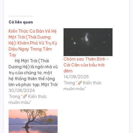
Có liên quan
Kiến Thức Cơ Bản Về Hệ
Mặt Trời (Thái Dương
Hệ): Khám Phá Vũ Trụ Kỳ
Diệu Ngay Trong Tầm
Tay
Chòm sao Thiên Bình –
Hệ Mặt Trời (Thái
Cái Cân của bầu trời
Dương Hệ) là ngôi nhà vũ
đêm
trụ của chúng ta, một
14/08/2025
hệ thống thiên thể rộng
Trong "
Kiến thức
lớn và phức tạp. Mặt Trời
muôn màu"
30/08/2024
đóng vai trò trung
tâm, cung cấp ánh sáng
Trong "
Kiến thức
và năng lượng cho mọi
muôn màu"
vật thể quay quanh nó.
Nhưng…