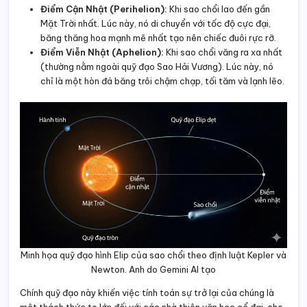
Điểm Cận Nhật (Perihelion):
Khi sao chổi lao đến gần
Mặt Trời nhất. Lúc này, nó di chuyển với tốc độ cực đại,
băng thăng hoa mạnh mẽ nhất tạo nên chiếc đuôi rực rỡ.
Điểm Viễn Nhật (Aphelion):
Khi sao chổi văng ra xa nhất
(thường nằm ngoài quỹ đạo Sao Hải Vương). Lúc này, nó
chỉ là một hòn đá băng trôi chậm chạp, tối tăm và lạnh lẽo.
Minh họa quỹ đạo hình Elip của sao chổi theo định luật Kepler và
Newton. Anh do Gemini AI tạo
Chính quỹ đạo này khiến việc tính toán sự trở lại của chúng là