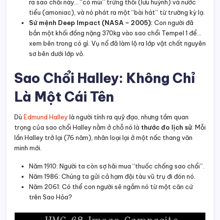
ra sao chổi này… “có mùi” trứng thối (lưu huỳnh) và nước
tiểu (amoniac), và nó phát ra một “bài hát” từ trường kỳ lạ.
Sứ mệnh Deep Impact (NASA – 2005):
Con người đã
bắn một khối đồng nặng 370kg vào sao chổi Tempel 1 để…
xem bên trong có gì. Vụ nổ đã làm lộ ra lớp vật chất nguyên
sơ bên dưới lớp vỏ.
Sao Chổi Halley: Không Chỉ
Là Một Cái Tên
Dù
Edmund Halley
là người tính ra quỹ đạo, nhưng tầm quan
trọng của sao chổi Halley nằm ở chỗ nó là
thước đo lịch sử
. Mỗi
lần Halley trở lại (76 năm), nhân loại lại ở một nấc thang văn
minh mới.
Năm 1910: Người ta còn sợ hãi mua “thuốc chống sao chổi”.
Năm 1986: Chúng ta gửi cả hạm đội tàu vũ trụ đi đón nó.
Năm 2061: Có thể con người sẽ ngắm nó từ một căn cứ
trên Sao Hỏa?