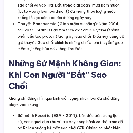
sao chổi va vào Trái Đất trong giai đoạn “Mưa bom muộn”
(Late Heavy Bombardment) đã mang theo lượng nước
khổng lồ tạo nên các đại dương ngày nay.
Thuyết Panspermia (Gieo mầm sự sống):
Năm 2004,
tàu vũ trụ Stardust đã tìm thấy axit amin Glycine (thành
phần cấu tạo protein) trong bụi sao chổi. Điều này củng cố
giả thuyết: Sao chổi chính là những chiếc “phi thuyền” gieo
mầm sự sống hữu cơ xuống Trái Đất.
Những Sứ Mệnh Không Gian:
Khi Con Người “Bắt” Sao
Chổi
Không chỉ đứng nhìn qua kính viễn vọng, nhân loại đã chủ động
chạm vào chúng:
Sứ mệnh Rosetta (ESA – 2014):
Lần đầu tiên trong lịch
sử, con người đưa tàu vũ trụ bay song hành và thả trạm đổ
bộ Philae xuống bề mặt sao chổi 67P. Chúng ta phát hiện