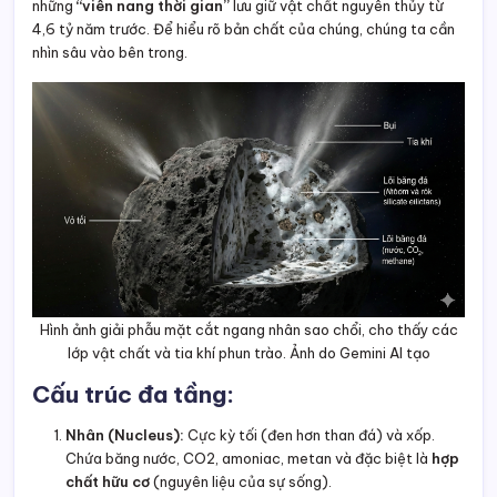
những
“viên nang thời gian”
lưu giữ vật chất nguyên thủy từ
4,6 tỷ năm trước. Để hiểu rõ bản chất của chúng, chúng ta cần
nhìn sâu vào bên trong.
Hình ảnh giải phẫu mặt cắt ngang nhân sao chổi, cho thấy các
lớp vật chất và tia khí phun trào. Ảnh do Gemini AI tạo
Cấu trúc đa tầng:
Nhân (Nucleus):
Cực kỳ tối (đen hơn than đá) và xốp.
Chứa băng nước, CO2, amoniac, metan và đặc biệt là
hợp
chất hữu cơ
(nguyên liệu của sự sống).