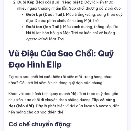
Đuôi Kép (Hai cái đuôi riêng biệt):
Đây là kiến thức
nhiều người thường nhầm lẫn. Sao chổi thường có 2 cái đuôi:
Đuôi bụi (Dust Tail):
Màu trắng/vàng, cong theo quỹ
đạo. Do bụi phản chiếu ánh sáng Mặt Trời.
Đuôi ion (Ion Tail):
Màu xanh dương, thẳng tắp. Do
khí bị ion hóa bởi gió Mặt Trời và luôn chỉ về hướng
ngược lại
với Mặt Trời.
Vũ Điệu Của Sao Chổi: Quỹ
Đạo Hình Elip
Tại sao sao chổi lại xuất hiện rồi biến mất trong hàng chục
năm? Câu trả lời nằm ở hình dáng quỹ đạo của chúng.
Khác với các hành tinh quay quanh Mặt Trời theo quỹ đạo gần
như tròn, sao chổi di chuyển theo những đường
Elip vô cùng
dẹt (kéo dài)
. Đây là phát hiện vĩ đại của
Isaac Newton
, đặt
nền móng cho cơ học thiên thể.
Cơ chế chuyển động: