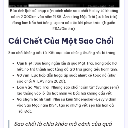
Bức ảnh lịch sử chụp cận cảnh nhân sao chổi Halley từ khoảng
cách 2.000km vào năm 1986. Ánh sáng Mặt Trời (từ bên trái)
đang làm bốc hơi băng, tạo ra các tia khí phun trào. (Nguồn:
ESA/Giotto).
Cái Chết Của Một Sao Chổi
Sao chổi không bất tử. Kết cục của chúng thường rất bi tráng:
Cạn kiệt:
Sau hàng ngàn lần đi qua Mặt Trời, băng bốc hơi
hết, nó trở thành một tảng đá trơ trọi giống tiểu hành tinh.
Vỡ vụn:
Lực hấp dẫn hoặc áp suất nhiệt xé toạc nó (như
sao chổi ATLAS năm 2020).
Lao vào Mặt Trời:
Những sao chổi “cảm tử” (Sungrazers)
lao thẳng vào lò lửa hạt nhân và bốc hơi không dấu vết.
Va chạm hành tinh:
Như sự kiện Shoemaker-Levy 9 đâm
vào Sao Mộc năm 1994, tạo ra những vết sẹo lớn hơn cả
Trái Đất.
Sao chổi là chìa khóa mở cánh cửa quá