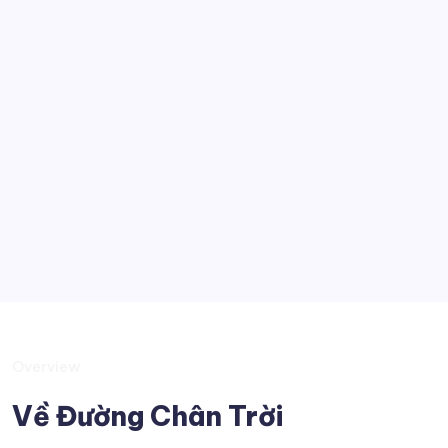
Kỹ thuật
Công nghệ
Góc nhìn
Tobia
Kiến thức muôn màu
Suy tư
Overview
Về Đường Chân Trời