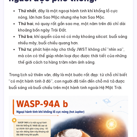
Thứ nhất
, đây là một ngoại hành tinh khí khổng lồ cực
nóng, lớn hơn Sao Mộc nhưng nhẹ hơn Sao Mộc.
Thứ hai
, nó quay rất gần sao mẹ, một năm trên đó chỉ dài
khoảng bốn ngày Trái Đất.
Thứ ba
, khí quyển của nó có mây khoáng silicat: buổi sáng
nhiều mây, buổi chiều quang hơn.
Thứ tư
, phát hiện này cho thấy JWST không chỉ “nhìn xa”,
mà còn có thể giúp nhân loại đọc được thời tiết của những
thế giới cách ta hàng trăm năm ánh sáng.
Trong lịch sử thiên văn, đây là một bước rất đẹp: từ chỗ chỉ biết
“có một hành tinh ở đó”, con người đã tiến đến chỗ mô tả được
buổi sáng và buổi chiều trên một hành tinh ngoài Hệ Mặt Trời.