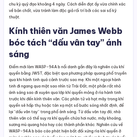
chu kỳ quỹ đạo khoảng 4 ngày. Cách diễn đạt ấy vừa chính xác
về bản chất, vừa tránh làm độc giả rối trí bởi các sai số kỹ
thuật.
Kính thiên văn James Webb
bóc tách “dấu vân tay” ánh
sáng
Điểm mới làm WASP-94A b nổi danh gần đây là nghiên cứu khí
quyển bằng JWST, đặc biệt qua phương pháp quang phổ truyền
qua khi hành tinh quá cảnh trước sao mẹ. Khi một ngoại hành
tinh đi ngang qua mặt sao nhìn từ Trái Đất, một phần rất nhỏ
ánh sáng sao đi xuyên qua lớp khí quyển mỏng ở rìa hành tinh
trước khi đến kính thiên văn. Các phân tử và hạt mây trong khí
quyển sẽ hấp thụ hoặc tán xạ một số bước sóng nhất định, để
lại “dấu vân tay” trong phổ ánh sáng. Từ dấu vân tay đó, nhà
thiên văn có thể suy ra khí quyển chứa hơi nước, mây khoáng,
sương mù quang hóa hay các thành phần khác. Nghiên cứu về
WASP-94A b báo cáo phát hiện bất đối xứng rìa khí quyển ở