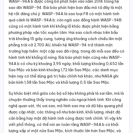
WASP-94A b được công bố phát hiện vào năm 2014 trong hệ
sao đôi WASP-94. Bài báo phát hiện ban đầu mô tả đây là một
hệ rất đáng chú ý: WASP-94A là sao loại F8 có một hành tinh
quá cảnh là WASP-94A b; còn ngôi sao đồng hành WASP-94B
cũng có một hành tinh khí khổng lồ khác được phát hiện bằng
phương pháp vận tốc xuyên tâm. Hai sao cách nhau trên bầu
trời khoảng 15 giây cung, tương ứng khoảng cách chiếu lên mặt
phẳng trời cỡ 2.700 AU, khiến hệ WASP-94 trở thành một
trường hợp hiếm: một cặp sao đôi rộng, trong đó mỗi sao đều có
hành tinh khí khổng lồ nóng. Bài báo phát hiện cũng nêu WASP-
94A b có chu kỳ khoảng 3,95 ngày, khối lượng khoảng 0,452 lần
Sao Mộc và bán kính khoảng 1,72 lần Sao Mộc; các danh mục
hiện nay có thể dùng giá trị hiệu chỉnh hơi khác, như NASA ghi
bán kính 1,58 lần Sao Mộc và khối lượng 0,5 lần Sao Mộc.
Sự khác biệt nhỏ giữa các bộ số liệu không phải là sai lầm, mà là
chuyện thường thấy trong nghiên cứu ngoại hành tinh. Khi công
nghệ quan sát, thị sai sao, mô hình sao mẹ và dữ liệu quang phổ
được cập nhật, các thông số như bán kính, khối lượng, nhiệt độ
cân bằng hay mật độ hành tinh cũng được tinh chỉnh. Vì vậy khi
viết phổ thông, có thể nói an toàn rằng WASP-94A b có khối
lượng xấp xỉ một nửa Sao Mộc, kích thước lớn hơn Sao Mộc, và