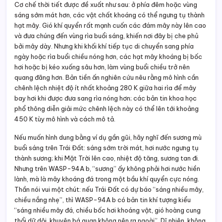
Cơ chế thời tiết được đề xuất như sau: ở phía đêm hoặc vùng
sáng sớm mát hơn, các vật chất khoáng có thể ngưng tụ thành
hạt mây. Gió khí quyển rất mạnh cuốn các đám mây này lên cao
và đưa chúng đến vùng rìa buổi sáng, khiến nơi đây bị che phủ
bởi mây dày. Nhưng khi khối khí tiếp tục di chuyển sang phía
ngày hoặc rìa buổi chiều nóng hơn, các hạt mây khoáng bị bốc
hơi hoặc bị kéo xuống sâu hơn, làm vùng buổi chiều trở nên
quang đãng hơn. Bản tiền ấn nghiên cứu nêu rằng mô hình cần
chênh lệch nhiệt độ ít nhất khoảng 280 K giữa hai rìa để mây
bay hơi khi được đưa sang rìa nóng hơn; các bản tin khoa học
phổ thông diễn giải mức chênh lệch này có thể lên tới khoảng
450 K tùy mô hình và cách mô tả.
Nếu muốn hình dung bằng ví dụ gần gũi, hãy nghĩ đến sương mù
buổi sáng trên Trái Đất: sáng sớm trời mát, hơi nước ngưng tụ
thành sương; khi Mặt Trời lên cao, nhiệt độ tăng, sương tan đi.
Nhưng trên WASP-94A b, “sương” ấy không phải hơi nước hiền
lành, mà là mây khoáng đá trong một bầu khí quyển cực nóng.
Thần nói vui một chút: nếu Trái Đất có dự báo “sáng nhiều mây,
chiều nắng nhẹ”, thì WASP-94A b có bản tin khí tượng kiểu
“sáng nhiều mây đá, chiều bốc hơi khoáng vật, gió hoàng cung
thổi dữ dội, khuyên bá quan không nên ra ngoài”. Dĩ nhiên, không