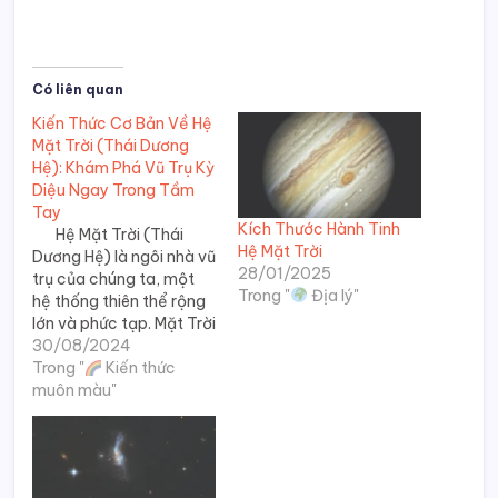
Có liên quan
Kiến Thức Cơ Bản Về Hệ
Mặt Trời (Thái Dương
Hệ): Khám Phá Vũ Trụ Kỳ
Diệu Ngay Trong Tầm
Tay
Kích Thước Hành Tinh
Hệ Mặt Trời (Thái
Hệ Mặt Trời
Dương Hệ) là ngôi nhà vũ
28/01/2025
trụ của chúng ta, một
Trong "
Địa lý"
hệ thống thiên thể rộng
lớn và phức tạp. Mặt Trời
30/08/2024
đóng vai trò trung
tâm, cung cấp ánh sáng
Trong "
Kiến thức
và năng lượng cho mọi
muôn màu"
vật thể quay quanh nó.
Nhưng…