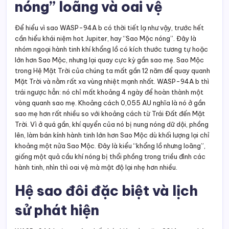
nóng” loãng và oai vệ
Để hiểu vì sao WASP-94A b có thời tiết lạ như vậy, trước hết
cần hiểu khái niệm hot Jupiter, hay “Sao Mộc nóng”. Đây là
nhóm ngoại hành tinh khí khổng lồ có kích thước tương tự hoặc
lớn hơn Sao Mộc, nhưng lại quay cực kỳ gần sao mẹ. Sao Mộc
trong Hệ Mặt Trời của chúng ta mất gần 12 năm để quay quanh
Mặt Trời và nằm rất xa vùng nhiệt mạnh nhất. WASP-94A b thì
trái ngược hẳn: nó chỉ mất khoảng 4 ngày để hoàn thành một
vòng quanh sao mẹ. Khoảng cách 0,055 AU nghĩa là nó ở gần
sao mẹ hơn rất nhiều so với khoảng cách từ Trái Đất đến Mặt
Trời. Vì ở quá gần, khí quyển của nó bị nung nóng dữ dội, phồng
lên, làm bán kính hành tinh lớn hơn Sao Mộc dù khối lượng lại chỉ
khoảng một nửa Sao Mộc. Đây là kiểu “khổng lồ nhưng loãng”,
giống một quả cầu khí nóng bị thổi phồng trong triều đình các
hành tinh, nhìn thì oai vệ mà mật độ lại nhẹ hơn nhiều.
Hệ sao đôi đặc biệt và lịch
sử phát hiện