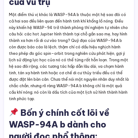
của vũ trụ
Một điểm thú vị khác là WASP-94A b thuộc một hệ sao đôi có
cả hai sao đều liên quan đến hành tinh khí khổng lồ nóng. Điều
này khiến hệ WASP-94 trở thành phòng thí nghiệm tự nhiên cho
câu hỏi: các hot Jupiter hình thành tại chỗ gần sao mẹ, hay hình
thành xa hơn rồi di cư vào trong? Quỹ đạo của WASP-94A b
còn được báo cáo là lệch, thậm chí có dấu hiệu nghịch hành
theo phép đo góc spin–orbit trong nghiên cứu phát hiện, gợi ý
lịch sử động lực học của nó có thể từng rất hỗn loạn. Trong một
hệ sao đôi rộng, các tương tác hấp dẫn lâu dài, va chạm hành
tinh, tán xạ hành tinh hoặc cơ chế di cư thủy triều đều có thể
được đặt lên bàn cân. Chưa thể nói một nguyên nhân duy nhất là
chắc chắn, nhưng rõ ràng WASP-94A b không chỉ là một quả
cầu khí nóng; nó còn là dấu tích của một lịch sử hình thành hành
tinh phức tạp.
Bốn ý chính cốt lõi về
WASP-94A b dành cho
người đọc phổ thông: