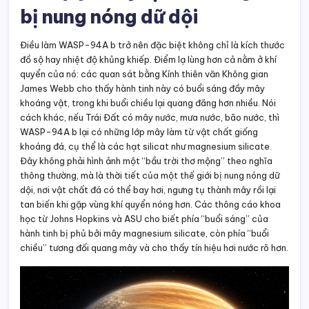
bị nung nóng dữ dội
Điều làm WASP-94A b trở nên đặc biệt không chỉ là kích thước
đồ sộ hay nhiệt độ khủng khiếp. Điểm lạ lùng hơn cả nằm ở khí
quyển của nó: các quan sát bằng Kính thiên văn Không gian
James Webb cho thấy hành tinh này có buổi sáng đầy mây
khoáng vật, trong khi buổi chiều lại quang đãng hơn nhiều. Nói
cách khác, nếu Trái Đất có mây nước, mưa nước, bão nước, thì
WASP-94A b lại có những lớp mây làm từ vật chất giống
khoáng đá, cụ thể là các hạt silicat như magnesium silicate.
Đây không phải hình ảnh một “bầu trời thơ mộng” theo nghĩa
thông thường, mà là thời tiết của một thế giới bị nung nóng dữ
dội, nơi vật chất đá có thể bay hơi, ngưng tụ thành mây rồi lại
tan biến khi gặp vùng khí quyển nóng hơn. Các thông cáo khoa
học từ Johns Hopkins và ASU cho biết phía “buổi sáng” của
hành tinh bị phủ bởi mây magnesium silicate, còn phía “buổi
chiều” tương đối quang mây và cho thấy tín hiệu hơi nước rõ hơn.