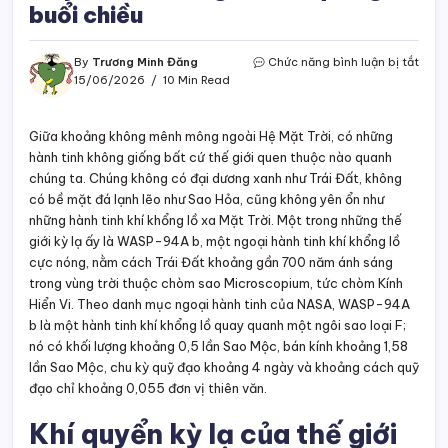
buổi chiều
ở
By
Trương Minh Đăng
Chức năng bình luận bị tắt
WAS
15/06/2026
10 Min Read
94A
b
Ngoạ
Giữa khoảng không mênh mông ngoài Hệ Mặt Trời, có những
hành
hành tinh không giống bất cứ thế giới quen thuộc nào quanh
tinh
chúng ta. Chúng không có đại dương xanh như Trái Đất, không
có
có bề mặt đá lạnh lẽo như Sao Hỏa, cũng không yên ổn như
mây
những hành tinh khí khổng lồ xa Mặt Trời. Một trong những thế
đá
giới kỳ lạ ấy là WASP-94A b, một ngoại hành tinh khí khổng lồ
buổi
sáng
cực nóng, nằm cách Trái Đất khoảng gần 700 năm ánh sáng
và
trong vùng trời thuộc chòm sao Microscopium, tức chòm Kính
trời
Hiển Vi. Theo danh mục ngoại hành tinh của NASA, WASP-94A
qua
b là một hành tinh khí khổng lồ quay quanh một ngôi sao loại F;
buổi
nó có khối lượng khoảng 0,5 lần Sao Mộc, bán kính khoảng 1,58
chiề
lần Sao Mộc, chu kỳ quỹ đạo khoảng 4 ngày và khoảng cách quỹ
đạo chỉ khoảng 0,055 đơn vị thiên văn.
Khí quyển kỳ lạ của thế giới