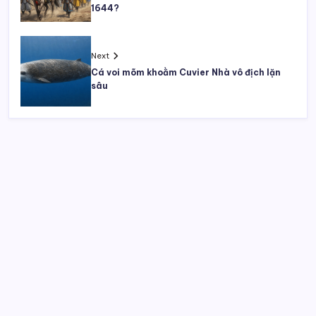
1644?
Next
Cá voi mõm khoằm Cuvier Nhà vô địch lặn
sâu
Tìm kiếm