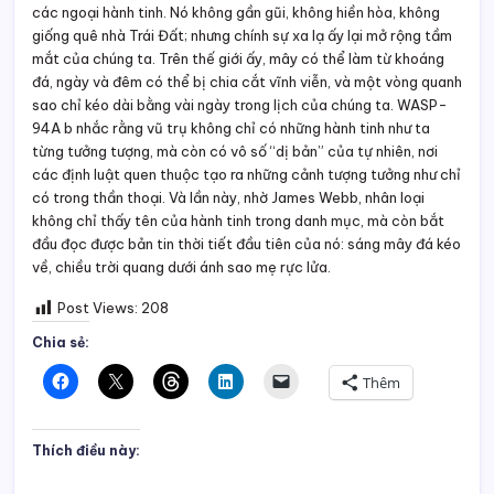
các ngoại hành tinh. Nó không gần gũi, không hiền hòa, không
giống quê nhà Trái Đất; nhưng chính sự xa lạ ấy lại mở rộng tầm
mắt của chúng ta. Trên thế giới ấy, mây có thể làm từ khoáng
đá, ngày và đêm có thể bị chia cắt vĩnh viễn, và một vòng quanh
sao chỉ kéo dài bằng vài ngày trong lịch của chúng ta. WASP-
94A b nhắc rằng vũ trụ không chỉ có những hành tinh như ta
từng tưởng tượng, mà còn có vô số “dị bản” của tự nhiên, nơi
các định luật quen thuộc tạo ra những cảnh tượng tưởng như chỉ
có trong thần thoại. Và lần này, nhờ James Webb, nhân loại
không chỉ thấy tên của hành tinh trong danh mục, mà còn bắt
đầu đọc được bản tin thời tiết đầu tiên của nó: sáng mây đá kéo
về, chiều trời quang dưới ánh sao mẹ rực lửa.
Post Views:
208
Chia sẻ:
Thêm
Thích điều này: