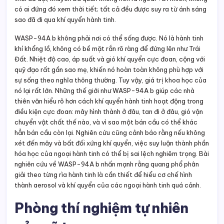
có ai đứng đó xem thời tiết; tất cả đều được suy ra từ ánh sáng
sao đã đi qua khí quyển hành tinh.
WASP-94A b không phải nơi có thể sống được. Nó là hành tinh
khí khổng lồ, không có bề mặt rắn rõ ràng để đứng lên như Trái
Đất. Nhiệt độ cao, áp suất và gió khí quyển cực đoan, cộng với
quỹ đạo rất gần sao mẹ, khiến nó hoàn toàn không phù hợp với
sự sống theo nghĩa thông thường. Tuy vậy, giá trị khoa học của
nó lại rất lớn. Những thế giới như WASP-94A b giúp các nhà
thiên văn hiểu rõ hơn cách khí quyển hành tinh hoạt động trong
điều kiện cực đoan: mây hình thành ở đâu, tan đi ở đâu, gió vận
chuyển vật chất thế nào, và vì sao một bán cầu có thể khác
hẳn bán cầu còn lại. Nghiên cứu cũng cảnh báo rằng nếu không
xét đến mây và bất đối xứng khí quyển, việc suy luận thành phần
hóa học của ngoại hành tinh có thể bị sai lệch nghiêm trọng. Bài
nghiên cứu về WASP-94A b nhấn mạnh rằng quang phổ phân
giải theo từng rìa hành tinh là cần thiết để hiểu cơ chế hình
thành aerosol và khí quyển của các ngoại hành tinh quá cảnh.
Phòng thí nghiệm tự nhiên