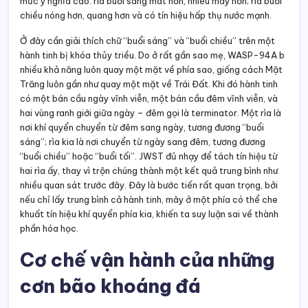
mức ý nghĩa cao: rìa buổi sáng mát hơn, nhiều mây hơn; rìa buổi
chiều nóng hơn, quang hơn và có tín hiệu hấp thụ nước mạnh.
Ở đây cần giải thích chữ “buổi sáng” và “buổi chiều” trên một
hành tinh bị khóa thủy triều. Do ở rất gần sao mẹ, WASP-94A b
nhiều khả năng luôn quay một mặt về phía sao, giống cách Mặt
Trăng luôn gần như quay một mặt về Trái Đất. Khi đó hành tinh
có một bán cầu ngày vĩnh viễn, một bán cầu đêm vĩnh viễn, và
hai vùng ranh giới giữa ngày – đêm gọi là terminator. Một rìa là
nơi khí quyển chuyển từ đêm sang ngày, tương đương “buổi
sáng”; rìa kia là nơi chuyển từ ngày sang đêm, tương đương
“buổi chiều” hoặc “buổi tối”. JWST đủ nhạy để tách tín hiệu từ
hai rìa ấy, thay vì trộn chúng thành một kết quả trung bình như
nhiều quan sát trước đây. Đây là bước tiến rất quan trọng, bởi
nếu chỉ lấy trung bình cả hành tinh, mây ở một phía có thể che
khuất tín hiệu khí quyển phía kia, khiến ta suy luận sai về thành
phần hóa học.
Cơ chế vận hành của những
cơn bão khoáng đá