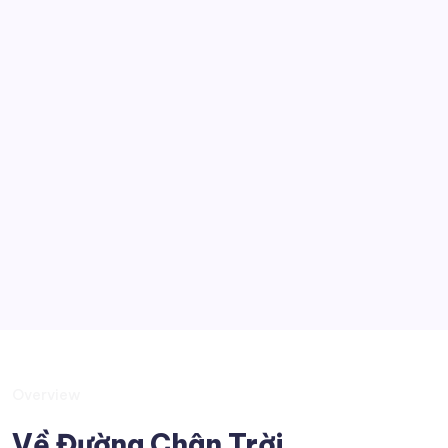
Thế giới đó đây
Kỹ thuật
Công nghệ
Góc nhìn
Tobia
Kiến thức muôn màu
Suy tư
Overview
Về Đường Chân Trời