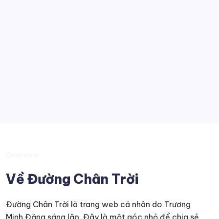
Công nghệ
Góc nhìn
Tobia
Kiến thức muôn màu
Suy tư
Overview
Về Đường Chân Trời
Đường Chân Trời là trang web cá nhân do Trương
Minh Đăng sáng lập. Đây là một góc nhỏ để chia sẻ