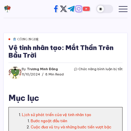
Skip
https://www.facebook.com/
https://twitter.com/
https://t.me/
https://www.instagram
https://youtube.com
Đường
Website
to
của
Chân
content
Trương
Trời
Minh
Đăng
CÔNG NGHỆ
Vệ tinh nhân tạo: Mắt Thần Trên
Bầu Trời
ở
By
Trương Minh Đăng
Chức năng bình luận bị tắt
Vệ
11/10/2024
8 Min Read
tinh
nhân
tạo:
Mục lục
Mắt
Thần
Trên
Bầu
Lịch sử phát triển của vệ tinh nhân tạo
Trời
Bước ngoặt đầu tiên
Cuộc đua vũ trụ và những bước tiến vượt bậc