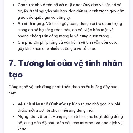
Cạnh tranh về tần số và quỹ đạo:
Quỹ đạo và tần số vô
tuyến là tài nguyên hữu hạn, dẫn đến sự cạnh tranh gay gắt
giữa các quốc gia và công ty.
An ninh mạng:
Vệ tinh ngày càng đóng vai trò quan trọng
trong cơ sở hạ tầng toàn cầu, do đó, việc bảo mật và
phòng chống tấn công mạng là vô cùng quan trọng.
Chi phí:
Chi phí phóng và vận hành vệ tinh vẫn còn cao,
gây khó khăn cho nhiều quốc gia và tổ chức.
7. Tương lai của vệ tinh nhân
tạo
Công nghệ vệ tinh đang phát triển theo nhiều hướng đầy hứa
hẹn:
Vệ tinh siêu nhỏ (CubeSat):
Kích thước nhỏ gọn, chi phí
thấp, mở ra cơ hội cho nhiều ứng dụng mới.
Mạng lưới vệ tinh:
Hàng nghìn vệ tinh nhỏ hoạt động đồng
bộ, cung cấp độ phủ toàn cầu cho internet và các dịch vụ
khác.