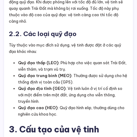
động quỹ đạo. Khi được phóng lên với tốc độ đủ lớn, vệ tinh sẽ
quay quanh Trái Đất mà không bị rơi xuống. Tốc độ này phụ
thuộc vào độ cao của quỹ đạo: vệ tinh càng cao thì tốc độ
càng nhỏ.
2.2. Các loại quỹ đạo
Tùy thuộc vào mục đích sử dụng, vệ tinh được đặt ở các quỹ
đạo khác nhau:
Quỹ đạo thấp (LEO):
Phù hợp cho việc quan sát Trái Đất,
viễn thám, và trạm vũ trụ.
Quỹ đạo trung bình (MEO):
Thường được sử dụng cho hệ
thống định vị toàn cầu (GPS).
Quỹ đạo địa tĩnh (GEO):
Vệ tinh luôn ở vị trí cố định so
với một điểm trên mặt đất, ứng dụng cho viễn thông,
truyền hình.
Quỹ đạo cao (HEO):
Quỹ đạo hình elip, thường dùng cho
nghiên cứu khoa học.
3. Cấu tạo của vệ tinh