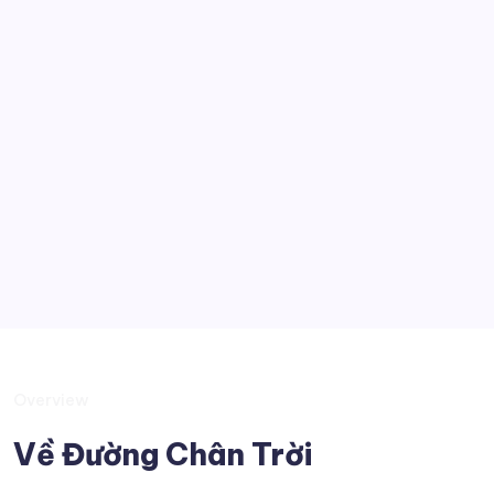
Kỹ thuật
Công nghệ
Góc nhìn
Tobia
Kiến thức muôn màu
Suy tư
Overview
Về Đường Chân Trời