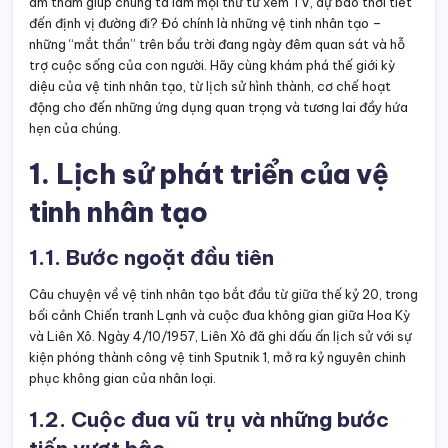
âm thầm giúp chúng ta làm mọi thứ từ xem TV, dự báo thời tiết
đến định vị đường đi? Đó chính là những vệ tinh nhân tạo –
những “mắt thần” trên bầu trời đang ngày đêm quan sát và hỗ
trợ cuộc sống của con người. Hãy cùng khám phá thế giới kỳ
diệu của vệ tinh nhân tạo, từ lịch sử hình thành, cơ chế hoạt
động cho đến những ứng dụng quan trọng và tương lai đầy hứa
hẹn của chúng.
1. Lịch sử phát triển của vệ
tinh nhân tạo
1.1. Bước ngoặt đầu tiên
Câu chuyện về vệ tinh nhân tạo bắt đầu từ giữa thế kỷ 20, trong
bối cảnh Chiến tranh Lạnh và cuộc đua không gian giữa Hoa Kỳ
và Liên Xô. Ngày 4/10/1957, Liên Xô đã ghi dấu ấn lịch sử với sự
kiện phóng thành công vệ tinh Sputnik 1, mở ra kỷ nguyên chinh
phục không gian của nhân loại.
1.2. Cuộc đua vũ trụ và những bước