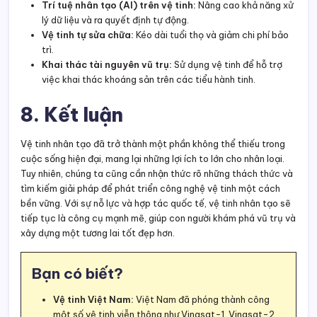
Trí tuệ nhân tạo (AI) trên vệ tinh:
Nâng cao khả năng xử
lý dữ liệu và ra quyết định tự động.
Vệ tinh tự sửa chữa:
Kéo dài tuổi thọ và giảm chi phí bảo
trì.
Khai thác tài nguyên vũ trụ:
Sử dụng vệ tinh để hỗ trợ
việc khai thác khoáng sản trên các tiểu hành tinh.
8. Kết luận
Vệ tinh nhân tạo đã trở thành một phần không thể thiếu trong
cuộc sống hiện đại, mang lại những lợi ích to lớn cho nhân loại.
Tuy nhiên, chúng ta cũng cần nhận thức rõ những thách thức và
tìm kiếm giải pháp để phát triển công nghệ vệ tinh một cách
bền vững. Với sự nỗ lực và hợp tác quốc tế, vệ tinh nhân tạo sẽ
tiếp tục là công cụ mạnh mẽ, giúp con người khám phá vũ trụ và
xây dựng một tương lai tốt đẹp hơn.
Bạn có biết?
Vệ tinh Việt Nam:
Việt Nam đã phóng thành công
một số vệ tinh viễn thông như Vinasat-1, Vinasat-2,