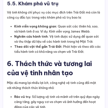
5.5. Khám phá vũ trụ
Vệ tinh không chỉ phục vụ các mục đích trên Trái Đất mà còn là
công cụ đắc lực trong việc khám phá vũ trụ bao la:
Kính viễn vọng không gian:
Quan sát các thiên hà, sao,
và hành tinh ở xa. Ví dụ: Kính viễn vọng James Webb.
Nghiên cứu hành tinh:
Vệ tinh được sử dụng để quan sát
và thu thập dữ liệu về các hành tinh trong hệ Mặt Trời.
Theo dõi vật thể gần Trái Đất:
Phát hiện và theo dõi các
tiểu hành tinh có khả năng va chạm với Trái Đất.
6. Thách thức và tương lai
của vệ tinh nhân tạo
Mặc dù mang lại nhiều lợi ích, công nghệ vệ tinh cũng đối mặt
với những thách thức không nhỏ:
Rác vũ trụ:
Số lượng vệ tinh và mảnh vỡ trên quỹ đạo ngày
càng tăng, gây nguy cơ va chạm và ảnh hưởng đến hoạt
động của các vệ tinh.