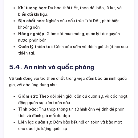
Khí tượng học:
Dự báo thời tiết, theo dõi bão, lũ lụt, và
biến đổi khí hậu.
Địa chất học:
Nghiên cứu cấu trúc Trái Đất, phát hiện
khoáng sản.
Nông nghiệp:
Giám sát mùa màng, quản lý tài nguyên
nước, phân bón.
Quản lý thiên tai:
Cảnh báo sớm và đánh giá thiệt hại sau
thiên tai.
5.4. An ninh và quốc phòng
Vệ tinh đóng vai trò then chốt trong việc đảm bảo an ninh quốc
gia, với các ứng dụng như:
Giám sát:
Theo dõi biên giới, căn cứ quân sự, và các hoạt
động quân sự trên toàn cầu.
Tình báo:
Thu thập thông tin từ hình ảnh vệ tinh để phân
tích và đánh giá mối đe dọa.
Liên lạc quân sự:
Đảm bảo kết nối an toàn và bảo mật
cho các lực lượng quân sự.