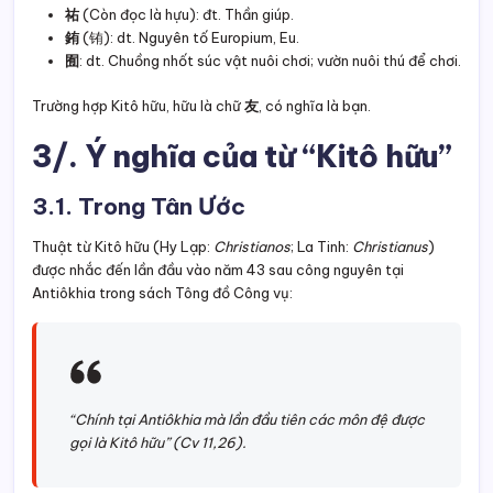
祐
(Còn đọc là hựu): đt. Thần giúp.
銪
(铕): dt. Nguyên tố Europium, Eu.
囿
: dt. Chuồng nhốt súc vật nuôi chơi; vườn nuôi thú để chơi.
Trường hợp Kitô hữu, hữu là chữ
友
, có nghĩa là bạn.
3/. Ý nghĩa của từ “Kitô hữu”
3.1. Trong Tân Ước
Thuật từ Kitô hữu (Hy Lạp:
Christianos
; La Tinh:
Christianus
)
được nhắc đến lần đầu vào năm 43 sau công nguyên tại
Antiôkhia trong sách Tông đồ Công vụ:
“Chính tại Antiôkhia mà lần đầu tiên các môn đệ được
gọi là Kitô hữu” (Cv 11,26).