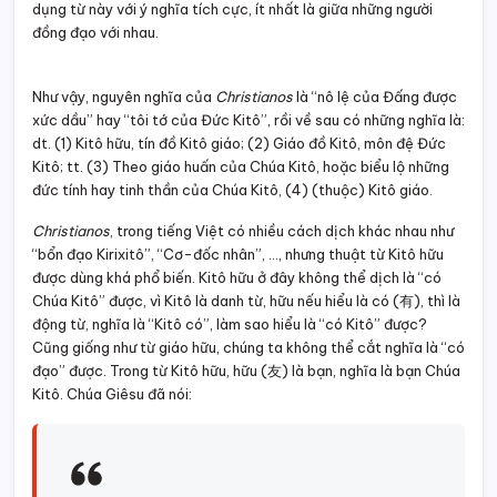
dụng từ này với ý nghĩa tích cực, ít nhất là giữa những người
đồng đạo với nhau.
Như vậy, nguyên nghĩa của
Christianos
là “nô lệ của Đấng được
xức dầu” hay “tôi tớ của Đức Kitô”, rồi về sau có những nghĩa là:
dt. (1) Kitô hữu, tín đồ Kitô giáo; (2) Giáo đồ Kitô, môn đệ Đức
Kitô; tt. (3) Theo giáo huấn của Chúa Kitô, hoặc biểu lộ những
đức tính hay tinh thần của Chúa Kitô, (4) (thuộc) Kitô giáo.
Christianos
, trong tiếng Việt có nhiều cách dịch khác nhau như
“bổn đạo Kirixitô”, “Cơ-đốc nhân”, …, nhưng thuật từ Kitô hữu
được dùng khá phổ biến. Kitô hữu ở đây không thể dịch là “có
Chúa Kitô” được, vì Kitô là danh từ, hữu nếu hiểu là có (有), thì là
động từ, nghĩa là “Kitô có”, làm sao hiểu là “có Kitô” được?
Cũng giống như từ giáo hữu, chúng ta không thể cắt nghĩa là “có
đạo” được. Trong từ Kitô hữu, hữu (友) là bạn, nghĩa là bạn Chúa
Kitô. Chúa Giêsu đã nói: