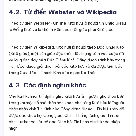
4.2. Từ điển Webster và Wikipedia
Theo từ điển
Webster-Online
, Kitô hữu là người tin Chúa Giêsu
là Đấng Kitô và là thành viên của một giáo phái Kitô giáo.
Theo từ điển
Wikipedia
, Kitô hữu là người theo Đạo Chúa Kitô
(Kitô giáo), một tôn giáo độc thần đặt trọng tâm vào cuộc đời
và lời giảng dạy của Đức Giêsu Kitô, Đấng được trình bày trong
Tân Ước, được giải thích bởi các Kitô hữu và đã được tiên báo
trong Cựu Ước – Thánh Kinh của người Do Thái.
4.3. Các định nghĩa khác
Cha Karl Rahner thì định nghĩa Kitô hữu là “người nghe theo Lời”,
trong khi một số nhà thần học khác cho rằng Kitô hữu là “người
chấp nhận kinh Tin Kính của Công đồng Nicêa”. Tín biểu này đã
được các Giáo hội Công giáo, Chính Thống, Anh giáo, Tin Lành
phái Luther và tất cả các Giáo hội Tin Lành chính khác chấp
nhận.