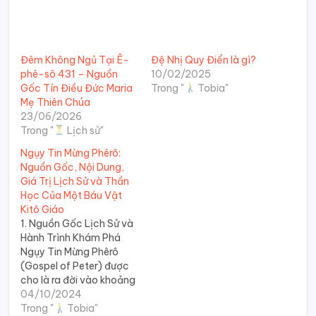
Đêm Không Ngủ Tại Ê-
Đệ Nhị Quy Điển là gì?
phê-sô 431 – Nguồn
10/02/2025
Gốc Tín Điều Đức Maria
Trong "
Tobia"
Mẹ Thiên Chúa
23/06/2026
Trong "
Lịch sử"
Ngụy Tin Mừng Phêrô:
Nguồn Gốc, Nội Dung,
Giá Trị Lịch Sử và Thần
Học Của Một Báu Vật
Kitô Giáo
1. Nguồn Gốc Lịch Sử và
Hành Trình Khám Phá
Ngụy Tin Mừng Phêrô
(Gospel of Peter) được
cho là ra đời vào khoảng
thế kỷ II sau Công
04/10/2024
nguyên, khi Kitô giáo
Trong "
Tobia"