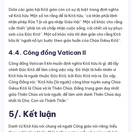
Giữa các giáo hội Kitô giáo còn có sự dị biệt trong định nghĩa
về Kitô hữu. Một số tin rằng để là Kitô hữu, “cá nhân phải lãnh
nhận phép Rửa Tội và gia nhập Giáo Hội”. Một số khác cho rằng
cần thiết “phải tin và chấp nhận cuộc sống, cái chết và sự phục
sinh của Đức Kitô”. Một số khác nữa thì đơn giản cho rằng Kitô
hữu là “người nỗ lực bước theo giáo huấn của Chúa Giêsu Kitô”.
4.4. Công đồng Vatican II
Công đồng Vatican II khi muốn định nghĩa Kitô hữu là gì, đã lấy
chính Đức Kitô để làm công việc này. Đó thật là hiển nhiên vì
Kitô hữu là người thuộc Đức Kitô, bởi Đức Kitô mà ra. Do vậy,
Công Đồng nói: “Kitô hữu (là người) công khai tuyên xưng Chúa
Giêsu Kitô là Chúa và là Thiên Chúa, Đấng trung gian duy nhất
giữa Thiên Chúa và loài người, để làm vinh danh Thiên Chúa duy
nhất là Cha, Con và Thánh Thần.”
5/. Kết luận
Danh từ Kitô hữu nói chung và người Công giáo nói riêng, hiểu