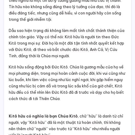
theo nghĩa là một tín đồ lý tưởng gương mẫu như các vị thánh.
Tín hữu nào không sống đúng theo lý tưởng của đạo, thì đó là
điều đáng tiếc, nhưng cũng dễ hiểu, vì con người hãy còn sống
trong thế giới nhiễm tội.
Dẫu sao hiện trạng đó không làm mất tính chất thánh thiện của
chính tôn giáo. Vậy có thể nói: Kitô hữu là người tin theo Đức
Kitô trong mọi sự. Đời họ là một đời tận tình nhất quyết kết hợp
với Đức Kitô, đi theo và bắt chước đức Kitô, Anh Cả, Vị Cứu
Tinh, đồng thời là Chúa mọi người.
Kitô hữu sống động bởi Đức Kitô. Chúa là gương mẫu của họ về
mọi phương diện, trong mọi hoàn cảnh cuộc đời, khi vui cũng như
lúc buồn, khi làm việc cũng như lúc nghỉ ngơi, khi gặp hiểm nguy
cũng như lúc bị cám dỗ và trong lúc sầu khổ của giờ chết, Kitô
hữu đều có thể nhìn lên Đức Kitô đã đi trước và dạy cho họ biết
cách thức đi tới Thiên Chúa.
Kitô hữu có nghĩa là bạn Chúa Kitô
, chữ “hữu” là danh từ chỉ
người, vậy “Kitô hữu” đã là một thuật từ hoàn chỉnh, thì không
nên thêm chữ “người” vào trước từ “Kitô hữu” như nhiều người