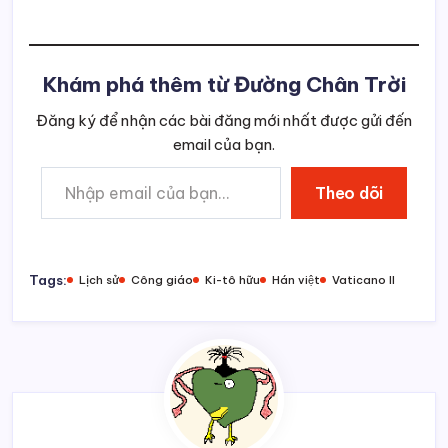
còn đang trong quá
trình định hình với sự đa
dạng trong tư tưởng và
thực hành…
Khám phá thêm từ Đường Chân Trời
Đăng ký để nhận các bài đăng mới nhất được gửi đến
email của bạn.
Nhập email của bạn…
Theo dõi
Tags:
Lịch sử
Công giáo
Ki-tô hữu
Hán việt
Vaticano II