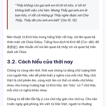
“Thầy không còn gọi anh em là tôi tớ nữa, vì tôi tớ
không biết việc chủ làm. Nhưng Thầy gọi anh em là
bạn hữu, vì tất cả những gì Thầy nghe được nơi Cha
Thầy, Thầy đã cho anh em biết” (Ga 15, 15).
Nên thuật từ Kitô hữu trong tiếng Việt rất hay, nói lên quan hệ
thân mật với Chúa Giêsu. Tiếng Hoa dịch là Kitô đồ (Cơ-đốc đồ
基督徒), đơn thuần chỉ nói lên quan hệ thầy trò và quan hệ trên
dưới với Chúa.
3.2. Cách hiểu của thời nay
Chúng ta cũng nên nhớ, thời xưa chúng ta dùng chữ tượng hình
của người Hán, nên dễ phân biệt ý nghĩa của mỗi chữ. Nay chữ
Việt là chữ phiên âm, cùng một âm có thể có nhiều chữ khác
nhau, như trong trường hợp từ Kitô hữu, âm “hữu” có 7 chữ Hán,
mỗi chữ có nghĩa khác nhau.
Chúng ta dễ lầm lẫn lấy ý của chữ này gán cho chữ nọ. Cho nên
trước ngày giải phóng, khi viết từ Hán Việt, người ta thường