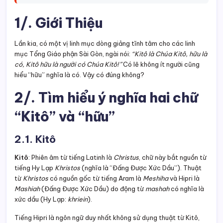
1/. Giới Thiệu
Lần kia, có một vị linh mục dòng giảng tĩnh tâm cho các linh
mục Tổng Giáo phận Sài Gòn, ngài nói:
“Kitô là Chúa Kitô, hữu là
có, Kitô hữu là người có Chúa Kitô!”
Có lẽ không ít người cũng
hiểu “hữu” nghĩa là có. Vậy có đúng không?
2/. Tìm hiểu ý nghĩa hai chữ
“Kitô” và “hữu”
2.1. Kitô
Kitô
: Phiên âm từ tiếng Latinh là
Christus
, chữ này bắt nguồn từ
tiếng Hy Lạp
Khristos
(nghĩa là “Đấng Được Xức Dầu”). Thuật
từ
Khristos
có nguồn gốc từ tiếng Aram là
Meshiha
và Hipri là
Mashiah
(Đấng Được Xức Dầu) do động từ
mashah
có nghĩa là
xức dầu (Hy Lạp:
khriein
).
Tiếng Hipri là ngôn ngữ duy nhất không sử dụng thuật từ Kitô,