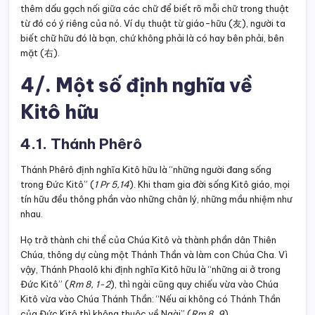
thêm dấu gạch nối giữa các chữ để biết rõ mỗi chữ trong thuật
từ đó có ý riêng của nó. Ví dụ thuật từ giáo-hữu (友), người ta
biết chữ hữu đó là bạn, chứ không phải là có hay bên phải, bên
mặt (右).
4/. Một số định nghĩa về
Kitô hữu
4.1. Thánh Phêrô
Thánh Phêrô định nghĩa Kitô hữu là “những người đang sống
trong Đức Kitô” (
1 Pr 5,14
). Khi tham gia đời sống Kitô giáo, mọi
tín hữu đều thông phần vào những chân lý, những mầu nhiệm như
nhau.
Họ trở thành chi thể của Chúa Kitô và thành phần dân Thiên
Chúa, thông dự cùng một Thánh Thần và làm con Chúa Cha. Vì
vậy, Thánh Phaolô khi định nghĩa Kitô hữu là “những ai ở trong
Đức Kitô” (
Rm 8, 1-2
), thì ngài cũng quy chiếu vừa vào Chúa
Kitô vừa vào Chúa Thánh Thần: “Nếu ai không có Thánh Thần
của Đức Kitô thì không thuộc về Ngài” (
Rm 8, 9
).