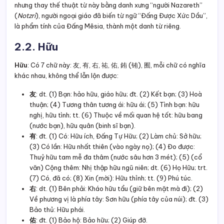
nhưng thay thế thuật từ này bằng danh xưng “người Nazareth”
(
Notzri
), người ngoại giáo đã biến từ ngữ “Đấng Được Xức Dầu”,
là phẩm tính của Đấng Mêsia, thành một danh từ riêng.
2.2. Hữu
Hữu
: Có 7 chữ này: 友, 有, 右, 祐, 佑, 銪 (铕), 囿, mỗi chữ có nghĩa
khác nhau, không thể lẫn lộn được:
友
: dt. (1) Bạn: hảo hữu, giáo hữu; đt. (2) Kết bạn; (3) Hoà
thuận; (4) Tương thân tương ái: hữu ái; (5) Tình bạn: hữu
nghị, hữu tình; tt. (6) Thuộc về mối quan hệ tốt: hữu bang
(nước bạn), hữu quân (binh sĩ bạn).
有
: đt. (1) Có: Hữu ích, Đấng Tự Hữu; (2) Làm chủ: Sở hữu;
(3) Có lần: Hữu nhất thiên (vào ngày nọ); (4) Đo được:
Thuỷ hữu tam mễ đa thâm (nước sâu hơn 3 mét); (5) (cổ
văn) Cộng thêm: Nhị thập hữu ngũ niên; dt. (6) Họ Hữu; trt.
(7) Có, đã có; (8) Xin (mời): Hữu thỉnh; tt. (9) Phú túc.
右
: dt. (1) Bên phải: Kháo hữu tẩu (giữ bên mặt mà đi); (2)
Về phương vị là phía tây: Sơn hữu (phía tây của núi); đt. (3)
Bảo thủ: Hữu phái.
佑
: đt. (1) Bảo hộ: Bảo hữu; (2) Giúp đỡ.