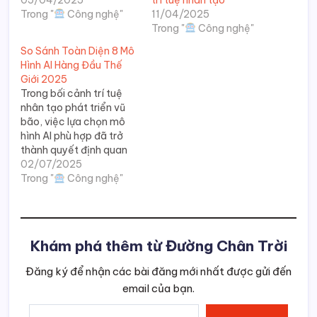
Trong "
Công nghệ"
11/04/2025
Trong "
Công nghệ"
So Sánh Toàn Diện 8 Mô
Hình AI Hàng Đầu Thế
Giới 2025
Trong bối cảnh trí tuệ
nhân tạo phát triển vũ
bão, việc lựa chọn mô
hình AI phù hợp đã trở
thành quyết định quan
trọng. Bài viết này so
02/07/2025
sánh toàn diện 8 nền
Trong "
Công nghệ"
tảng AI hàng đầu thế
giới 2025: Google
Gemini, OpenAI GPT,
Microsoft Copilot và
Khám phá thêm từ Đường Chân Trời
các…
Đăng ký để nhận các bài đăng mới nhất được gửi đến
email của bạn.
Nhập email của bạn…