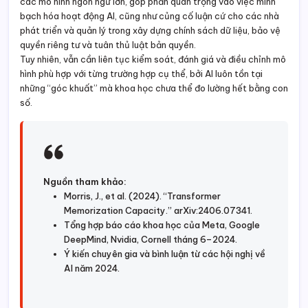
các mô hình ngôn ngữ lớn, góp phần quan trọng vào việc minh
bạch hóa hoạt động AI, cũng như củng cố luận cứ cho các nhà
phát triển và quản lý trong xây dựng chính sách dữ liệu, bảo vệ
quyền riêng tư và tuân thủ luật bản quyền.
Tuy nhiên, vẫn cần liên tục kiểm soát, đánh giá và điều chỉnh mô
hình phù hợp với từng trường hợp cụ thể, bởi AI luôn tồn tại
những “góc khuất” mà khoa học chưa thể đo lường hết bằng con
số.
Nguồn tham khảo:
Morris, J., et al. (2024). “Transformer
Memorization Capacity.” arXiv:2406.07341.
Tổng hợp báo cáo khoa học của Meta, Google
DeepMind, Nvidia, Cornell tháng 6–2024.
Ý kiến chuyên gia và bình luận từ các hội nghị về
AI năm 2024.