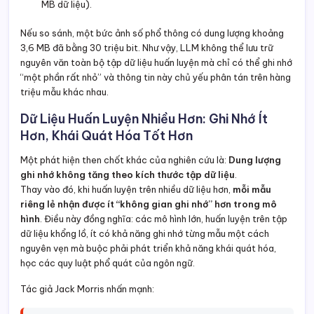
MB dữ liệu).
Nếu so sánh, một bức ảnh số phổ thông có dung lượng khoảng
3,6 MB đã bằng 30 triệu bit. Như vậy, LLM không thể lưu trữ
nguyên văn toàn bộ tập dữ liệu huấn luyện mà chỉ có thể ghi nhớ
“một phần rất nhỏ” và thông tin này chủ yếu phân tán trên hàng
triệu mẫu khác nhau.
Dữ Liệu Huấn Luyện Nhiều Hơn: Ghi Nhớ Ít
Hơn, Khái Quát Hóa Tốt Hơn
Một phát hiện then chốt khác của nghiên cứu là:
Dung lượng
ghi nhớ không tăng theo kích thước tập dữ liệu
.
Thay vào đó, khi huấn luyện trên nhiều dữ liệu hơn,
mỗi mẫu
riêng lẻ nhận được ít “không gian ghi nhớ” hơn trong mô
hình
. Điều này đồng nghĩa: các mô hình lớn, huấn luyện trên tập
dữ liệu khổng lồ, ít có khả năng ghi nhớ từng mẫu một cách
nguyên vẹn mà buộc phải phát triển khả năng khái quát hóa,
học các quy luật phổ quát của ngôn ngữ.
Tác giả Jack Morris nhấn mạnh: