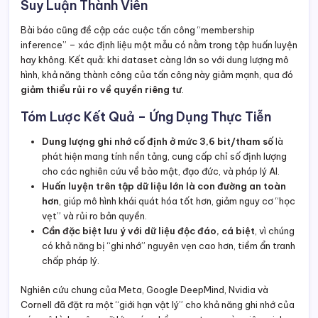
Suy Luận Thành Viên
Bài báo cũng đề cập các cuộc tấn công “membership
inference” – xác định liệu một mẫu có nằm trong tập huấn luyện
hay không. Kết quả: khi dataset càng lớn so với dung lượng mô
hình, khả năng thành công của tấn công này giảm mạnh, qua đó
giảm thiểu rủi ro về quyền riêng tư
.
Tóm Lược Kết Quả – Ứng Dụng Thực Tiễn
Dung lượng ghi nhớ cố định ở mức 3,6 bit/tham số
là
phát hiện mang tính nền tảng, cung cấp chỉ số định lượng
cho các nghiên cứu về bảo mật, đạo đức, và pháp lý AI.
Huấn luyện trên tập dữ liệu lớn là con đường an toàn
hơn
, giúp mô hình khái quát hóa tốt hơn, giảm nguy cơ “học
vẹt” và rủi ro bản quyền.
Cần đặc biệt lưu ý với dữ liệu độc đáo, cá biệt
, vì chúng
có khả năng bị “ghi nhớ” nguyên vẹn cao hơn, tiềm ẩn tranh
chấp pháp lý.
Nghiên cứu chung của Meta, Google DeepMind, Nvidia và
Cornell đã đặt ra một “giới hạn vật lý” cho khả năng ghi nhớ của