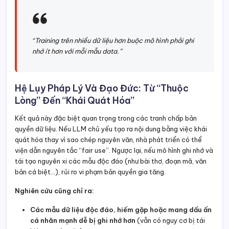
“Training trên nhiều dữ liệu hơn buộc mô hình phải ghi
nhớ ít hơn với mỗi mẫu data.”
Hệ Lụy Pháp Lý Và Đạo Đức: Từ “Thuộc
Lòng” Đến “Khái Quát Hóa”
Kết quả này đặc biệt quan trọng trong các tranh chấp bản
quyền dữ liệu. Nếu LLM chủ yếu tạo ra nội dung bằng việc khái
quát hóa thay vì sao chép nguyên văn, nhà phát triển có thể
viện dẫn nguyên tắc “fair use”. Ngược lại, nếu mô hình ghi nhớ và
tái tạo nguyên xi các mẫu độc đáo (như bài thơ, đoạn mã, văn
bản cá biệt…), rủi ro vi phạm bản quyền gia tăng.
Nghiên cứu cũng chỉ ra:
Các mẫu dữ liệu độc đáo, hiếm gặp hoặc mang dấu ấn
cá nhân mạnh dễ bị ghi nhớ hơn
(vẫn có nguy cơ bị tái