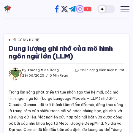
Skip
https://www.facebook.com/
https://twitter.com/
https://t.me/
https://www.instagram
https://youtube.com
Đường
Website
to
của
Chân
content
Trương
Trời
Minh
Đăng
CÔNG NGHỆ
Dung lượng ghi nhớ của mô hình
ngôn ngữ lớn (LLM)
ở
By
Trương Minh Đăng
Chức năng bình luận bị tắt
Dun
29/06/2025
6 Min Read
lượn
ghi
nhớ
Trong làn sóng phát triển trí tuệ nhân tạo thế hệ mới, các mô
của
hình ngôn ngữ lớn (Large Language Models – LLM) như GPT,
mô
Claude, Gemini… đã trở thành tâm điểm đổi mới, đồng thời cũng
hình
là trung tâm của nhiều tranh cãi về cách chúng học, ghi nhớ, và
ngôn
sử dụng dữ liệu. Một nghiên cứu hợp tác nổi bật vừa được công
ngữ
bố bởi các nhà khoa học từ Meta, Google DeepMind, Nvidia và
lớn
(LLM
Đại học Cornell đã lần đầu tiên xác định, đo lường cụ thể “dung