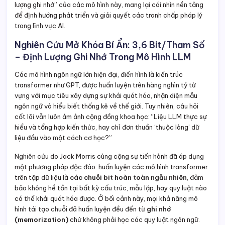
lượng ghi nhớ” của các mô hình này, mang lại cái nhìn nền tảng
để định hướng phát triển và giải quyết các tranh chấp pháp lý
trong lĩnh vực AI.
Nghiên Cứu Mở Khóa Bí Ẩn: 3,6 Bit/Tham Số
– Định Lượng Ghi Nhớ Trong Mô Hình LLM
Các mô hình ngôn ngữ lớn hiện đại, điển hình là kiến trúc
transformer như GPT, được huấn luyện trên hàng nghìn tỷ từ
vựng với mục tiêu xây dựng sự khái quát hóa, nhận diện mẫu
ngôn ngữ và hiểu biết thống kê về thế giới. Tuy nhiên, câu hỏi
cốt lõi vẫn luôn ám ảnh cộng đồng khoa học: “Liệu LLM thực sự
hiểu và tổng hợp kiến thức, hay chỉ đơn thuần ‘thuộc lòng’ dữ
liệu đầu vào một cách cơ học?”
Nghiên cứu do Jack Morris cùng cộng sự tiến hành đã áp dụng
một phương pháp độc đáo: huấn luyện các mô hình transformer
trên tập dữ liệu là
các chuỗi bit hoàn toàn ngẫu nhiên
, đảm
bảo không hề tồn tại bất kỳ cấu trúc, mẫu lặp, hay quy luật nào
có thể khái quát hóa được. Ở bối cảnh này, mọi khả năng mô
hình tái tạo chuỗi đã huấn luyện đều đến từ
ghi nhớ
(memorization)
chứ không phải học các quy luật ngôn ngữ.