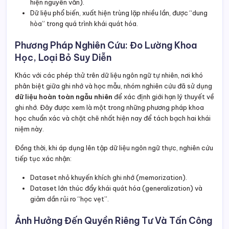
hiện nguyên văn).
Dữ liệu phổ biến, xuất hiện trùng lặp nhiều lần, được “dung
hòa” trong quá trình khái quát hóa.
Phương Pháp Nghiên Cứu: Đo Lường Khoa
Học, Loại Bỏ Suy Diễn
Khác với các phép thử trên dữ liệu ngôn ngữ tự nhiên, nơi khó
phân biệt giữa ghi nhớ và học mẫu, nhóm nghiên cứu đã sử dụng
dữ liệu hoàn toàn ngẫu nhiên
để xác định giới hạn lý thuyết về
ghi nhớ. Đây được xem là một trong những phương pháp khoa
học chuẩn xác và chặt chẽ nhất hiện nay để tách bạch hai khái
niệm này.
Đồng thời, khi áp dụng lên tập dữ liệu ngôn ngữ thực, nghiên cứu
tiếp tục xác nhận:
Dataset nhỏ khuyến khích ghi nhớ (memorization).
Dataset lớn thúc đẩy khái quát hóa (generalization) và
giảm dần rủi ro “học vẹt”.
Ảnh Hưởng Đến Quyền Riêng Tư Và Tấn Công