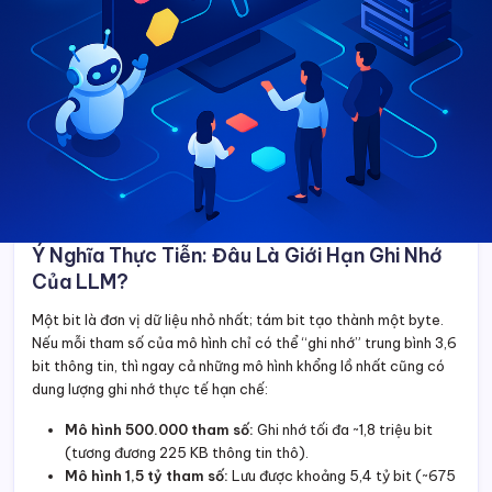
Ý Nghĩa Thực Tiễn: Đâu Là Giới Hạn Ghi Nhớ
Của LLM?
Một bit là đơn vị dữ liệu nhỏ nhất; tám bit tạo thành một byte.
Nếu mỗi tham số của mô hình chỉ có thể “ghi nhớ” trung bình 3,6
bit thông tin, thì ngay cả những mô hình khổng lồ nhất cũng có
dung lượng ghi nhớ thực tế hạn chế:
Mô hình 500.000 tham số:
Ghi nhớ tối đa ~1,8 triệu bit
(tương đương 225 KB thông tin thô).
Mô hình 1,5 tỷ tham số:
Lưu được khoảng 5,4 tỷ bit (~675