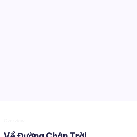
Thế giới đó đây
Kỹ thuật
Công nghệ
Góc nhìn
Tobia
Kiến thức muôn màu
Suy tư
Overview
Về Đường Chân Trời