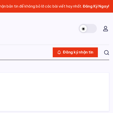
ận bản tin để không bỏ lỡ các bài viết hay nhất.
Đăng Ký Ngay!
Đăng ký nhận tin