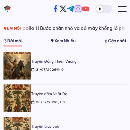
Skip
https://www.facebook.com/
https://twitter.com/
https://t.me/
https://www.instagram
https://youtube.com
Đường
Website
to
của
Chân
content
Trương
Trời
Minh
Đăng
Apollo 11 Bước chân nhỏ và cỗ máy khổng lồ phía sau
BÀI MỚI
Bài mới
Xem Nhiều
Cập nhật
Truyện Đổng Thiên Vương
31/07/2026
0
Truyện đầm Nhất Dạ
30/07/2026
0
Truyện trầu cau