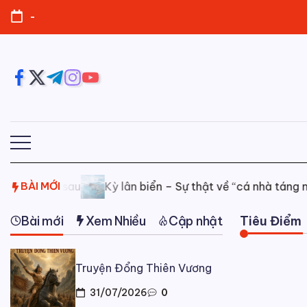
Skip
-
to
content
https://www.facebook.com/
https://twitter.com/
https://t.me/
https://www.instagram.com/
https://youtube.com/
a sau
BÀI MỚI
Kỳ lân biển – Sự thật về “cá nhà táng một ngà” b
Bài mới
Xem Nhiều
Cập nhật
Tiêu Điểm
Truyện Đổng Thiên Vương
31/07/2026
0