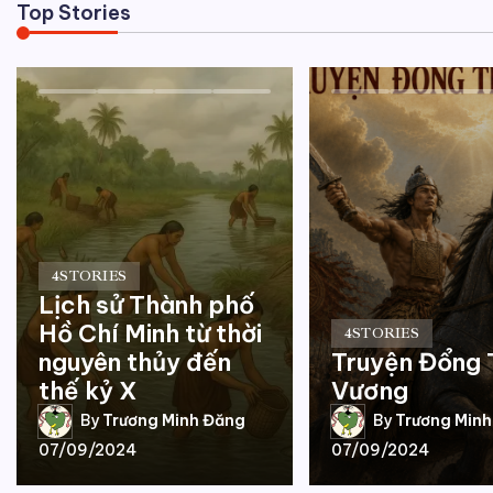
Top Stories
4
STORIES
Lịch sử Thành phố
Hồ Chí Minh từ thời
4
STORIES
nguyên thủy đến
Truyện Đổng 
thế kỷ X
Vương
By
Trương Minh Đăng
By
Trương Min
07/09/2024
07/09/2024