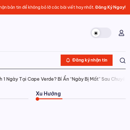
ận bản tin để không bỏ lỡ các bài viết hay nhất.
Đăng Ký Ngay!
Đăng ký nhận tin
ại Cape Verde? Bí Ẩn “Ngày Bị Mất” Sau Chuyến Đi Vòng Q
Xu Hướng
Truyện Đổng Thiên Vương
31/07/2026
0