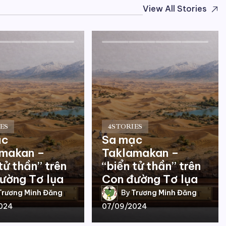
View All Stories
ES
4
STORIES
ạc
Sa mạc
amakan –
Taklamakan –
tử thần” trên
“biển tử thần” trên
ường Tơ lụa
Con đường Tơ lụa
Trương Minh Đăng
By
Trương Minh Đăng
024
07/09/2024