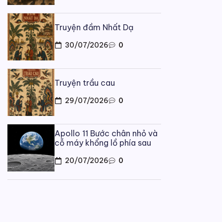
Truyện đầm Nhất Dạ
30/07/2026
0
Truyện trầu cau
29/07/2026
0
Apollo 11 Bước chân nhỏ và
cỗ máy khổng lồ phía sau
LĨNH 
Truy
20/07/2026
0
By
Trư