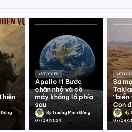
4
STORIES
4
STORI
Apollo 11 Bước
Sa m
chân nhỏ và cỗ
Takl
Thiên
máy khổng lồ phía
“biển 
sau
Con đ
h Đăng
By
Trương Minh Đăng
By
07/09/2024
07/09/2